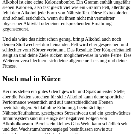
Alkohol ist eine echte Kalorienbombe. Ein Gramm enthält ungefähr
sieben Kalorien, also fast gleich viel wie ein Gramm Fett, allerdings
fehlt dem Alkohol jede Form von Nährstoffen. Diese Extrakalorien
sind schnell ersichtlich, wenn du ihnen nicht mit vermehrter
physischer Aktivität oder einer entsprechenden Ernährung
gegensteuerst.
Und als wäre das nicht schon genug, bringt Alkohol auch noch
deinen Stoffwechsel durcheinander. Fett wird eher gespeichert und
schlechter vom Körper verbrannt. Das Resultat: Der Körperfettanteil
steigt an und deine Ziele rücken möglicherweise in weite Ferne. Des
Weiteren verschlechtern sich deine allgemeine Leistung und deine
Fitness.
Noch mal in Kürze
Bei uns stehen ein gutes Gleichgewicht und Spaß an erster Stelle,
aber die Fakten sprechen für sich: Alkohol kann deine sportliche
Performance wesentlich und auf unterschiedlichen Ebenen
beeinträchtigen. Schlaf ohne Erholung, beeinträchtige
Nährstoffaufnahme, gesteigertes Stressniveau und ein geschwächtes
Immunsystem sind nur einige der negativen Folgen von
Alkoholkonsum. Bereits ein kleines Glas Wein kann schädlich sein
und den Wachstumshormonspiegel beeinflussen sowie zur