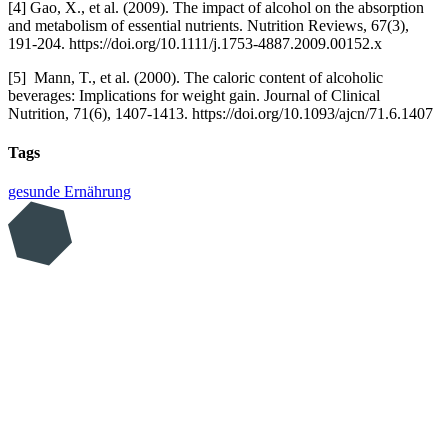
[4] Gao, X., et al. (2009). The impact of alcohol on the absorption
and metabolism of essential nutrients. Nutrition Reviews, 67(3),
191-204. https://doi.org/10.1111/j.1753-4887.2009.00152.x
[5] Mann, T., et al. (2000). The caloric content of alcoholic
beverages: Implications for weight gain. Journal of Clinical
Nutrition, 71(6), 1407-1413. https://doi.org/10.1093/ajcn/71.6.1407
Tags
gesunde Ernährung