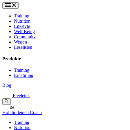
Training
Nutrition
Lifestyle
Well-Being
Community
Wissen
Leselisten
Produkte
Training
Ernährung
Blog
Freeletics
de
Hol dir deinen Coach
Training
Nutrition