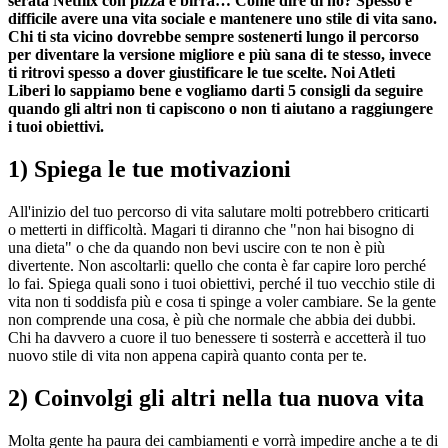
serata Netflix con pizza e birra… Come dire di no? Spesso è
difficile avere una vita sociale e mantenere uno stile di vita sano.
Chi ti sta vicino dovrebbe sempre sostenerti lungo il percorso
per diventare la versione migliore e più sana di te stesso, invece
ti ritrovi spesso a dover giustificare le tue scelte. Noi Atleti
Liberi lo sappiamo bene e vogliamo darti 5 consigli da seguire
quando gli altri non ti capiscono o non ti aiutano a raggiungere
i tuoi obiettivi.
1) Spiega le tue motivazioni
All'inizio del tuo percorso di vita salutare molti potrebbero criticarti
o metterti in difficoltà. Magari ti diranno che "non hai bisogno di
una dieta" o che da quando non bevi uscire con te non è più
divertente. Non ascoltarli: quello che conta è far capire loro perché
lo fai. Spiega quali sono i tuoi obiettivi, perché il tuo vecchio stile di
vita non ti soddisfa più e cosa ti spinge a voler cambiare. Se la gente
non comprende una cosa, è più che normale che abbia dei dubbi.
Chi ha davvero a cuore il tuo benessere ti sosterrà e accetterà il tuo
nuovo stile di vita non appena capirà quanto conta per te.
2) Coinvolgi gli altri nella tua nuova vita
Molta gente ha paura dei cambiamenti e vorrà impedire anche a te di