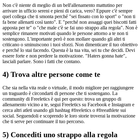
Non c'è niente di meglio di un bell'allenamento mattutino per
arrivare in ufficio sereni e pieni di carica, vero? Eppure c'è sempre
quel collega che ti smonta perché "sei fissato con lo sport" o "non ti
fa bene allenarti così tanto". E "perché non assaggi quei biscotti fatti
apposta per te" o "che male c'è se fai uno strappo alla regola". Non è
semplice rimanere motivati quando le persone attorno a te non ti
sostengono. L'importante però è non mollare quando gli altri ti
criticano o sminuiscono i tuoi sforzi. Non dimenticare il tuo obiettivo
e perché lo stai facendo. Questa è la tua vita, sei tu che decidi. Devi
essere forte e non perdere la motivazione. "Haters gonna hate",
lasciali parlare. Sono i fatti che contano.
4) Trova altre persone come te
Che sia nella vita reale o virtuale, il modo migliore per raggiungere
un traguardo è circondarti di persone che ti sostengano. La
community di Freeletics è qui per questo: trova un gruppo di
allenamento vicino a te, segui Freeletics su Facebook e Instagram e
cerca altri atleti usando gli hashtag #freeletics o #freeathlete sui
social. Seguendoli e scoprendo le loro storie troverai la motivazione
che ti serve per continuare il tuo percorso.
5) Concediti uno strappo alla regola