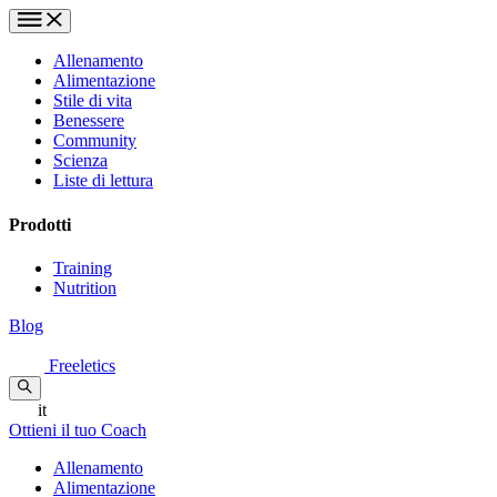
Allenamento
Alimentazione
Stile di vita
Benessere
Community
Scienza
Liste di lettura
Prodotti
Training
Nutrition
Blog
Freeletics
it
Ottieni il tuo Coach
Allenamento
Alimentazione