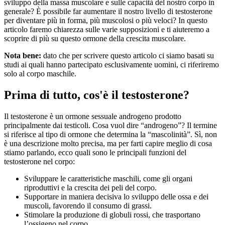
sviluppo della massa muscolare e sulle capacità del nostro corpo in
generale? È possibile far aumentare il nostro livello di testosterone
per diventare più in forma, più muscolosi o più veloci? In questo
articolo faremo chiarezza sulle varie supposizioni e ti aiuteremo a
scoprire di più su questo ormone della crescita muscolare.
Nota bene:
dato che per scrivere questo articolo ci siamo basati su
studi ai quali hanno partecipato esclusivamente uomini, ci riferiremo
solo al corpo maschile.
Prima di tutto, cos'è il testosterone?
Il testosterone è un ormone sessuale androgeno prodotto
principalmente dai testicoli. Cosa vuol dire “androgeno”? Il termine
si riferisce al tipo di ormone che determina la “mascolinità”. Sì, non
è una descrizione molto precisa, ma per farti capire meglio di cosa
stiamo parlando, ecco quali sono le principali funzioni del
testosterone nel corpo:
Sviluppare le caratteristiche maschili, come gli organi
riproduttivi e la crescita dei peli del corpo.
Supportare in maniera decisiva lo sviluppo delle ossa e dei
muscoli, favorendo il consumo di grassi.
Stimolare la produzione di globuli rossi, che trasportano
l’ossigeno nel corpo.