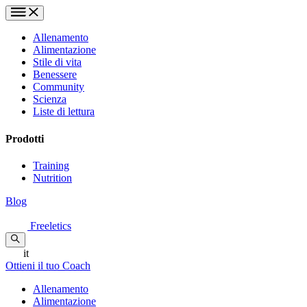
Allenamento
Alimentazione
Stile di vita
Benessere
Community
Scienza
Liste di lettura
Prodotti
Training
Nutrition
Blog
Freeletics
it
Ottieni il tuo Coach
Allenamento
Alimentazione