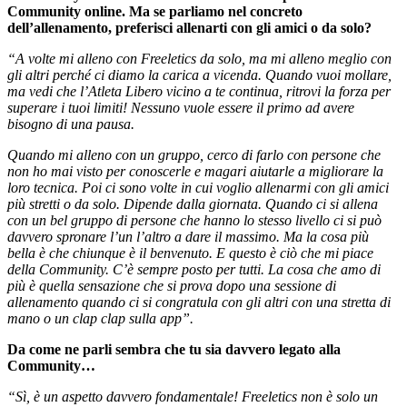
Community online. Ma se parliamo nel concreto
dell’allenamento, preferisci allenarti con gli amici o da solo?
“A volte mi alleno con Freeletics da solo, ma mi alleno meglio con
gli altri perché ci diamo la carica a vicenda. Quando vuoi mollare,
ma vedi che l’Atleta Libero vicino a te continua, ritrovi la forza per
superare i tuoi limiti! Nessuno vuole essere il primo ad avere
bisogno di una pausa.
Quando mi alleno con un gruppo, cerco di farlo con persone che
non ho mai visto per conoscerle e magari aiutarle a migliorare la
loro tecnica. Poi ci sono volte in cui voglio allenarmi con gli amici
più stretti o da solo. Dipende dalla giornata. Quando ci si allena
con un bel gruppo di persone che hanno lo stesso livello ci si può
davvero spronare l’un l’altro a dare il massimo. Ma la cosa più
bella è che chiunque è il benvenuto. E questo è ciò che mi piace
della Community. C’è sempre posto per tutti. La cosa che amo di
più è quella sensazione che si prova dopo una sessione di
allenamento quando ci si congratula con gli altri con una stretta di
mano o un clap clap sulla app”.
Da come ne parli sembra che tu sia davvero legato alla
Community…
“Sì, è un aspetto davvero fondamentale! Freeletics non è solo un