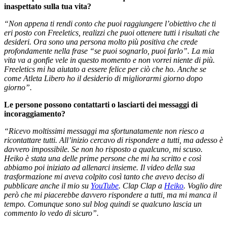
inaspettato sulla tua vita?
“Non appena ti rendi conto che puoi raggiungere l’obiettivo che ti
eri posto con Freeletics, realizzi che puoi ottenere tutti i risultati che
desideri. Ora sono una persona molto più positiva che crede
profondamente nella frase “se puoi sognarlo, puoi farlo”. La mia
vita va a gonfie vele in questo momento e non vorrei niente di più.
Freeletics mi ha aiutato a essere felice per ciò che ho. Anche se
come Atleta Libero ho il desiderio di migliorarmi giorno dopo
giorno”.
Le persone possono contattarti o lasciarti dei messaggi di
incoraggiamento?
“Ricevo moltissimi messaggi ma sfortunatamente non riesco a
ricontattare tutti. All’inizio cercavo di rispondere a tutti, ma adesso è
davvero impossibile. Se non ho risposto a qualcuno, mi scuso.
Heiko è stata una delle prime persone che mi ha scritto e così
abbiamo poi iniziato ad allenarci insieme. Il video della sua
trasformazione mi aveva colpito così tanto che avevo deciso di
pubblicare anche il mio su
YouTube
. Clap Clap a
Heiko
. Voglio dire
però che mi piacerebbe davvero rispondere a tutti, ma mi manca il
tempo. Comunque sono sul blog quindi se qualcuno lascia un
commento lo vedo di sicuro”.