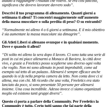
aiutato a raggiungere i risultati che volevo. Se era così faticoso,
significava che dovevo lavorare davvero sodo”.
Descrivi il tuo programma di allenamento. Quanti giorni a
settimana ti alleni? Ti concentri maggiormente sull’aumento
della massa muscolare o sulla perdita di peso? O su entrambi?
“Normalmente mi alleno 4 o 6 giorni a settimana. E il mio obiettivo
è sia aumentare la massa muscolare sia dimagrire”.
Gli Atleti Liberi si allenano ovunque e in qualsiasi momento.
Dove e quando ti alleni?
“Di solito mi alleno la sera dopo il lavoro. Ci sono tutta una serie di
posti in cui mi piace allenarmi a Monaco di Baviera, la città dove
vivo, e grazie a Freeletics posso sceglierne uno diverso ogni volta
che voglio. Non mi sono allenato in posti improbabili, come ad
esempio sul tetto di un palazzo. Allenarsi è sempre efficace anche
quando lo si fa nella propria camera da letto. Non conta dove ci si
allena, ma con chi. Mi ricordo che una volta, Freeletics era stato
lanciato da poco, si sono presentate 50 persone per allenarsi
insieme. Una cosa incredibile. Adesso invece ci siamo organizzati
meglio ed esistono tanti gruppi diversi”.
Questo ci porta a parlare della Community. Per Freeletics la
Community è tutto. Certo tutti sanno che fai parte della