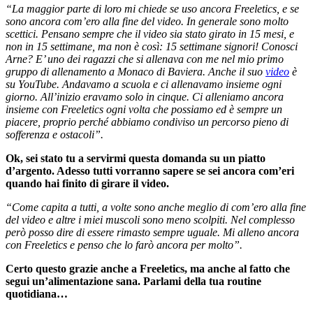
“La maggior parte di loro mi chiede se uso ancora Freeletics, e se
sono ancora com’ero alla fine del video. In generale sono molto
scettici. Pensano sempre che il video sia stato girato in 15 mesi, e
non in 15 settimane, ma non è così: 15 settimane signori! Conosci
Arne? E’ uno dei ragazzi che si allenava con me nel mio primo
gruppo di allenamento a Monaco di Baviera. Anche il suo
video
è
su YouTube. Andavamo a scuola e ci allenavamo insieme ogni
giorno. All’inizio eravamo solo in cinque. Ci alleniamo ancora
insieme con Freeletics ogni volta che possiamo ed è sempre un
piacere, proprio perché abbiamo condiviso un percorso pieno di
sofferenza e ostacoli”.
Ok, sei stato tu a servirmi questa domanda su un piatto
d’argento. Adesso tutti vorranno sapere se sei ancora com’eri
quando hai finito di girare il video.
“Come capita a tutti, a volte sono anche meglio di com’ero alla fine
del video e altre i miei muscoli sono meno scolpiti. Nel complesso
però posso dire di essere rimasto sempre uguale. Mi alleno ancora
con Freeletics e penso che lo farò ancora per molto”.
Certo questo grazie anche a Freeletics, ma anche al fatto che
segui un’alimentazione sana. Parlami della tua routine
quotidiana…