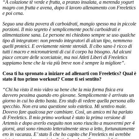
“A colazione tè verde e frutta, a pranzo insalata, a merenda yogurt
magro con frutta e avena, dopo il lavoro allenamento con Freeletics
e poi cena.
Seguo una dieta povera di carboidrati, mangio spesso ma in piccole
porzioni. Il mio segreto è semplicemente pochi carboidrati e
alimentazione sana. Le persone mi chiedono sempre se uso qualche
tipo di integratore: non prendo integratori di alcun tipo, nemmeno
quelli proteici. E ovviamente niente steroidi. Il cibo sano è ricco di
tutti i macro e micronutrienti di cui il corpo ha bisogno. Ad alcuni
piace cercare delle scorciatoie, ma noi Atleti Liberi di Freeletics
sappiamo bene che la via più breve non è sempre la migliore”.
Cosa ti ha spronato a iniziare ad allenarti con Freeletics? Qual è
stato il tuo primo workout? Come ti sei sentito?
“Chi ha visto il mio video sa bene che la mia forma fisica era
davvero pessima quando ero giovane. Semplicemente è arrivato un
giorno in cui ho detto basta. Ero stufo di vedere quella persona allo
specchio. Non era una questione solo estetica. Mi sentivo male.
Dovevo fare qualcosa per cambiare. Così, un amico mi ha parlato
di Freeletics. Il mio primo workout è stato la prima versione di
Artemis e dopo averlo eseguito non sono riuscito a muovermi per 4
giorni, anzi sono rimasto letteralmente steso a letto, fortunatamente
ero in vacanza. E’ stato lì che ho capito che Freeletics mi avrebbe