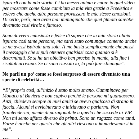
ispirarli con la mia storia. Ci ho messo anima e cuore in quel video
per mostrare come fosse cambiata la mia vita grazie a Freeletics e
volevo che anche altre persone provassero le mie stesse emozioni.
Di certo, però, non avrei mai immaginato che quel filmato sarebbe
diventato così virale e famoso.
Sono davvero entusiasta e felice di sapere che la mia storia abbia
ispirato così tante persone, ma sarei stato comunque contento anche
se ne avessi ispirata una sola. A me basta semplicemente che passi
il messaggio che si può ottenere qualsiasi cosa quando si è
determinati. Se si ha un obiettivo ben preciso in mente, alla fine i
risultati arrivano. Se ci sono riuscito io, lo può fare chiunque”.
Ne parli un po’ come se fossi sorpreso di essere diventato una
specie di celebrità…
“E’ proprio così, all’inizio è stato molto strano. Camminavo per
Monaco di Baviera e non capivo perché le persone mi guardassero.
Anzi, chiedevo sempre ai miei amici se avevo qualcosa di strano in
faccia. Alcuni si avvicinavano e iniziavano a parlarmi. Non
fraintendermi, niente di paragonabile a quello che succede ai VIP.
Non mi sento affatto diverso da prima. Sono un ragazzo come tanti.
Forse è anche per questo che gli altri riescono a immedesimarsi in
me”.