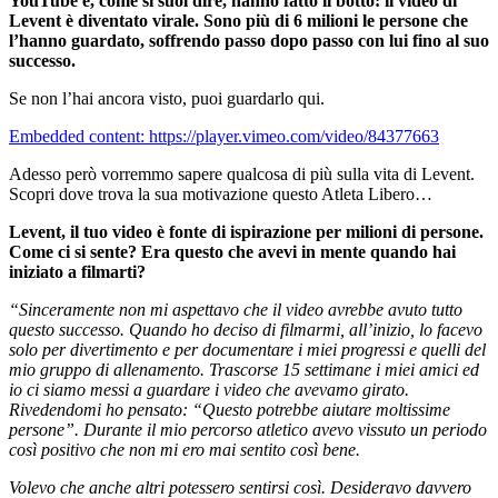
YouTube e, come si suol dire, hanno fatto il botto: il video di
Levent è diventato virale. Sono più di 6 milioni le persone che
l’hanno guardato, soffrendo passo dopo passo con lui fino al suo
successo.
Se non l’hai ancora visto, puoi guardarlo qui.
Embedded content: https://player.vimeo.com/video/84377663
Adesso però vorremmo sapere qualcosa di più sulla vita di Levent.
Scopri dove trova la sua motivazione questo Atleta Libero…
Levent, il tuo video è fonte di ispirazione per milioni di persone.
Come ci si sente? Era questo che avevi in mente quando hai
iniziato a filmarti?
“Sinceramente non mi aspettavo che il video avrebbe avuto tutto
questo successo. Quando ho deciso di filmarmi, all’inizio, lo facevo
solo per divertimento e per documentare i miei progressi e quelli del
mio gruppo di allenamento. Trascorse 15 settimane i miei amici ed
io ci siamo messi a guardare i video che avevamo girato.
Rivedendomi ho pensato: “Questo potrebbe aiutare moltissime
persone”. Durante il mio percorso atletico avevo vissuto un periodo
così positivo che non mi ero mai sentito così bene.
Volevo che anche altri potessero sentirsi così. Desideravo davvero