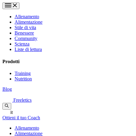
Allenamento
Alimentazione
Stile di vita
Benessere
Community
Scienza
Liste di lettura
Prodotti
Training
Nutrition
Blog
Freeletics
it
Ottieni il tuo Coach
Allenamento
Alimentazione