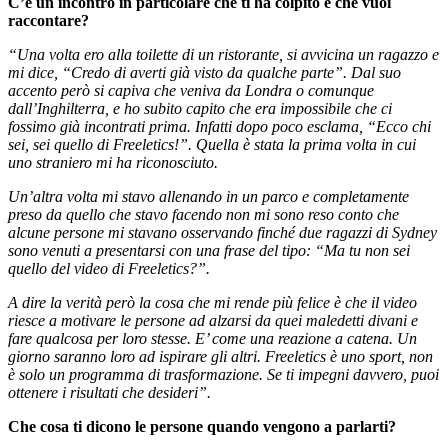
C’è un incontro in particolare che ti ha colpito e che vuoi
raccontare?
“Una volta ero alla toilette di un ristorante, si avvicina un ragazzo e
mi dice, “Credo di averti già visto da qualche parte”. Dal suo
accento però si capiva che veniva da Londra o comunque
dall’Inghilterra, e ho subito capito che era impossibile che ci
fossimo già incontrati prima. Infatti dopo poco esclama, “Ecco chi
sei, sei quello di Freeletics!”. Quella è stata la prima volta in cui
uno straniero mi ha riconosciuto.
Un’altra volta mi stavo allenando in un parco e completamente
preso da quello che stavo facendo non mi sono reso conto che
alcune persone mi stavano osservando finché due ragazzi di Sydney
sono venuti a presentarsi con una frase del tipo: “Ma tu non sei
quello del video di Freeletics?”.
A dire la verità però la cosa che mi rende più felice è che il video
riesce a motivare le persone ad alzarsi da quei maledetti divani e
fare qualcosa per loro stesse. E’ come una reazione a catena. Un
giorno saranno loro ad ispirare gli altri. Freeletics è uno sport, non
è solo un programma di trasformazione. Se ti impegni davvero, puoi
ottenere i risultati che desideri”.
Che cosa ti dicono le persone quando vengono a parlarti?