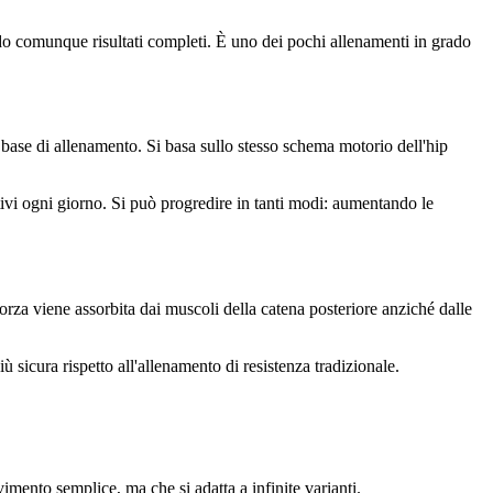
ndo comunque risultati completi. È uno dei pochi allenamenti in grado
 base di allenamento. Si basa sullo stesso schema motorio dell'hip
ttivi ogni giorno. Si può progredire in tanti modi: aumentando le
 forza viene assorbita dai muscoli della catena posteriore anziché dalle
ù sicura rispetto all'allenamento di resistenza tradizionale.
imento semplice, ma che si adatta a infinite varianti.