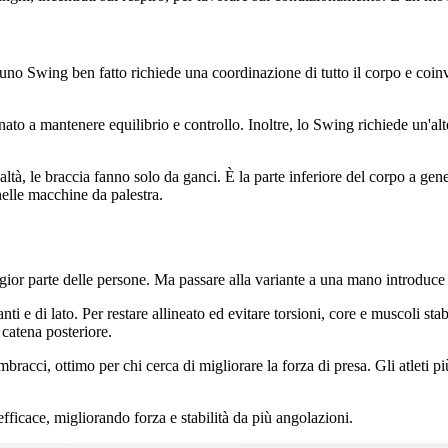
 uno Swing ben fatto richiede una coordinazione di tutto il corpo e coin
ato a mantenere equilibrio e controllo. Inoltre, lo Swing richiede un'al
tà, le braccia fanno solo da ganci. È la parte inferiore del corpo a gener
nelle macchine da palestra.
ggior parte delle persone. Ma passare alla variante a una mano introduce
anti e di lato. Per restare allineato ed evitare torsioni, core e muscoli st
 catena posteriore.
acci, ottimo per chi cerca di migliorare la forza di presa. Gli atleti 
ficace, migliorando forza e stabilità da più angolazioni.