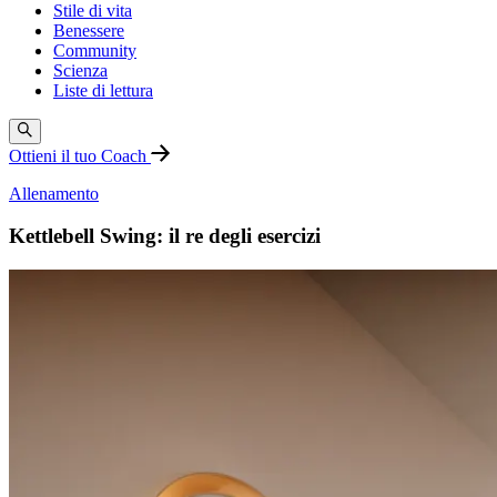
Stile di vita
Benessere
Community
Scienza
Liste di lettura
Ottieni il tuo Coach
Allenamento
Kettlebell Swing: il re degli esercizi