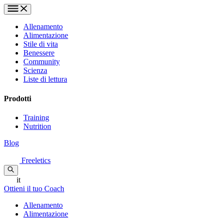
Allenamento
Alimentazione
Stile di vita
Benessere
Community
Scienza
Liste di lettura
Prodotti
Training
Nutrition
Blog
Freeletics
it
Ottieni il tuo Coach
Allenamento
Alimentazione