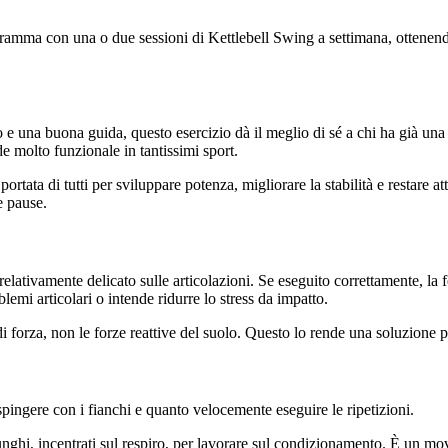
rogramma con una o due sessioni di Kettlebell Swing a settimana, ottene
e una buona guida, questo esercizio dà il meglio di sé a chi ha già una
e molto funzionale in tantissimi sport.
tata di tutti per sviluppare potenza, migliorare la stabilità e restare a
e pause.
 relativamente delicato sulle articolazioni. Se eseguito correttamente, la
lemi articolari o intende ridurre lo stress da impatto.
i forza, non le forze reattive del suolo. Questo lo rende una soluzione pi
spingere con i fianchi e quanto velocemente eseguire le ripetizioni.
nghi, incentrati sul respiro, per lavorare sul condizionamento. È un mov