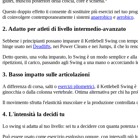
glutei, muscoli posteriori della coscia, core e schiena.
Questo doppio effetto ti consente di sostituire più esercizi nel tuo p
di coinvolgere contemporaneamente i sistemi
anaerobico
e
aerobico
.
2. Adatto per atleti di livello intermedio-avanzato
Sebbene i principianti possano imparare il Kettlebell Swing con tempo 
hinge usato nei
Deadlifts
, nei Power Cleans e nei Jumps, il che lo rend
Detto questo, una volta imparato, lo Swing è un modo semplice e alla por
ripetizioni, il carico, passando agli Swing a una mano o accorciando l
3. Basso impatto sulle articolazioni
A differenza di corsa, salti o
esercizi pliometrici
, il Kettlebell Swing è
ginocchia o dalla colonna vertebrale. Ottima alternativa per chi ha prob
Il movimento sfrutta l'elasticità muscolare e la produzione controllata d
4. L'intensità la decidi tu
Lo swing si adatta al tuo livello: sei tu a decidere con quanta potenza 
Può essere usato come esercizio esplosivo oppure, con intervalli più lu