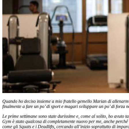
Quando ho deciso insieme a mio fratello gemello Marian di allenarm
finalmente a fare un po’ di sport e magari sviluppare un po’ di forza 
Le prime settimane sono state durissime e, come al solito, ho avuto tan
Gym è stato qualcosa di completamente nuovo per me, anche perché ric
come gli Squats e i Deadlifts, cercando all’inizio soprattutto di impar