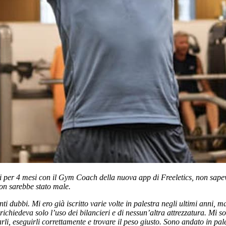
i per 4 mesi con il Gym Coach della nuova app di Freeletics, non sape
non sarebbe stato male.
ti dubbi. Mi ero già iscritto varie volte in palestra negli ultimi anni,
hiedeva solo l’uso dei bilancieri e di nessun’altra attrezzatura. Mi s
arli, eseguirli correttamente e trovare il peso giusto. Sono andato in pa