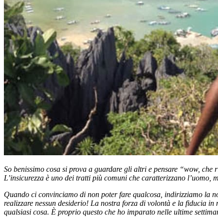
So benissimo cosa si prova a guardare gli altri e pensare “wow, che r
L’insicurezza è uno dei tratti più comuni che caratterizzano l’uomo, m
Quando ci convinciamo di non poter fare qualcosa, indirizziamo la no
realizzare nessun desiderio! La nostra forza di volontà e la fiducia in
qualsiasi cosa. È proprio questo che ho imparato nelle ultime settima