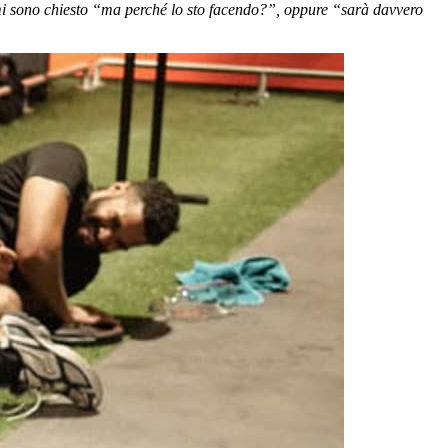
 mi sono chiesto “ma perché lo sto facendo?”, oppure “sarà davvero