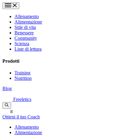
Allenamento
Alimentazione
Stile di vita
Benessere
Community
Scienza
Liste di lettura
Prodotti
Training
Nutrition
Blog
Freeletics
it
Ottieni il tuo Coach
Allenamento
Alimentazione