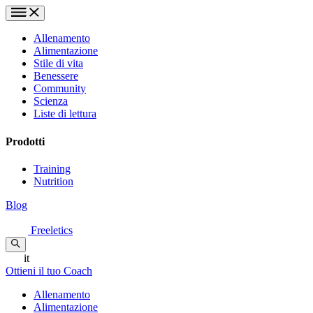
Allenamento
Alimentazione
Stile di vita
Benessere
Community
Scienza
Liste di lettura
Prodotti
Training
Nutrition
Blog
Freeletics
it
Ottieni il tuo Coach
Allenamento
Alimentazione