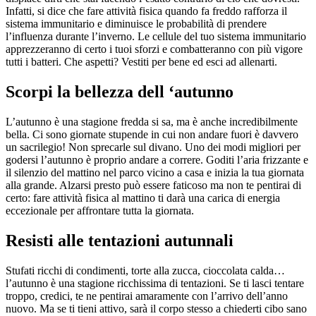
Infatti, si dice che fare attività fisica quando fa freddo rafforza il
sistema immunitario e diminuisce le probabilità di prendere
l’influenza durante l’inverno. Le cellule del tuo sistema immunitario
apprezzeranno di certo i tuoi sforzi e combatteranno con più vigore
tutti i batteri. Che aspetti? Vestiti per bene ed esci ad allenarti.
Scorpi la bellezza dell ‘autunno
L’autunno è una stagione fredda si sa, ma è anche incredibilmente
bella. Ci sono giornate stupende in cui non andare fuori è davvero
un sacrilegio! Non sprecarle sul divano. Uno dei modi migliori per
godersi l’autunno è proprio andare a correre. Goditi l’aria frizzante e
il silenzio del mattino nel parco vicino a casa e inizia la tua giornata
alla grande. Alzarsi presto può essere faticoso ma non te pentirai di
certo: fare attività fisica al mattino ti darà una carica di energia
eccezionale per affrontare tutta la giornata.
Resisti alle tentazioni autunnali
Stufati ricchi di condimenti, torte alla zucca, cioccolata calda…
l’autunno è una stagione ricchissima di tentazioni. Se ti lasci tentare
troppo, credici, te ne pentirai amaramente con l’arrivo dell’anno
nuovo. Ma se ti tieni attivo, sarà il corpo stesso a chiederti cibo sano