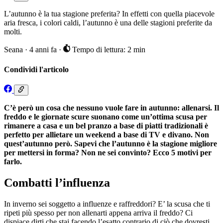
L’autunno è la tua stagione preferita? In effetti con quella piacevole
aria fresca, i colori caldi, l’autunno è una delle stagioni preferite da
molti.
Seana
·
4 anni fa
·
Tempo di lettura: 2 min
Condividi l'articolo
C’è però un cosa che nessuno vuole fare in autunno: allenarsi. Il
freddo e le giornate scure suonano come un’ottima scusa per
rimanere a casa e un bel pranzo a base di piatti tradizionali è
perfetto per allietare un weekend a base di TV e divano. Non
quest’autunno però. Sapevi che l’autunno è la stagione migliore
per mettersi in forma? Non ne sei convinto? Ecco 5 motivi per
farlo.
Combatti l’influenza
In inverno sei soggetto a influenze e raffreddori? E’ la scusa che ti
ripeti più spesso per non allenarti appena arriva il freddo? Ci
dispiace dirti che stai facendo l’esatto contrario di ciò che dovresti.