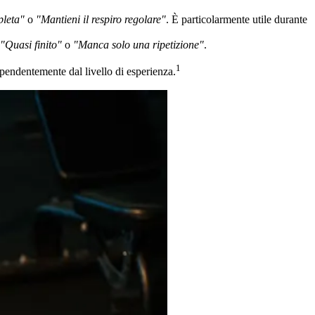
mpleta"
o
"Mantieni il respiro regolare"
. È particolarmente utile durante
 "Quasi finito"
o
"Manca solo una ripetizione"
.
1
ipendentemente dal livello di esperienza.