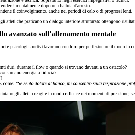
ntrazione e tecnica. Soprattutto negli esercizi impegnativi o tecnici.
prendersi mentalmente dopo una battuta d'arresto.
iene il coinvolgimento, anche nei periodi di calo o di progressi lenti.
atleti che praticano un dialogo interiore strutturato ottengono risultati mig
ello avanzato sull'allenamento mentale
atori e psicologi sportivi lavorano con loro per perfezionare il modo in c
ti duri, durante il flow o quando si trovano davanti a un ostacolo?
e consumano energia o fiducia?
i?
e
, come:
"Se sento dolore al fianco, mi concentro sulla respirazione pro
iutano gli atleti a reagire in modo efficace nei momenti di pressione, se