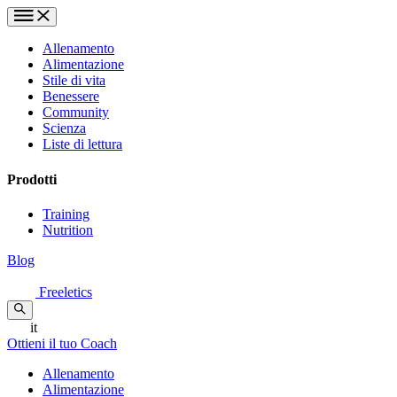
Allenamento
Alimentazione
Stile di vita
Benessere
Community
Scienza
Liste di lettura
Prodotti
Training
Nutrition
Blog
Freeletics
it
Ottieni il tuo Coach
Allenamento
Alimentazione