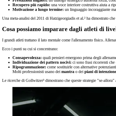
Prestazioni migliori:
un dialogo strategico aumenta forza, conce
Recupero più rapido:
una voce interiore costruttiva aiuta a ri
Motivazione a lungo termine:
un linguaggio incoraggiante mant
Una meta-analisi del 2011 di Hatzigeorgiadis et al.² ha dimostrato che gli 
Cosa possiamo imparare dagli atleti di liv
I grandi atleti trattano il lato mentale come l'allenamento fisico. Allen
Ecco i punti su cui si concentrano:
Consapevolezza:
quali pensieri emergono prima degli allenamen
Individuazione dei pattern nocivi:
ci sono frasi ricorrenti ch
Ripogrammazione:
come sostituirle con alternative potenziant
Molti professionisti usano dei
mantra
o dei
piani di intenzion
Le ricerche di Gollwitzer³ dimostrano che queste strategie "se-allora" a