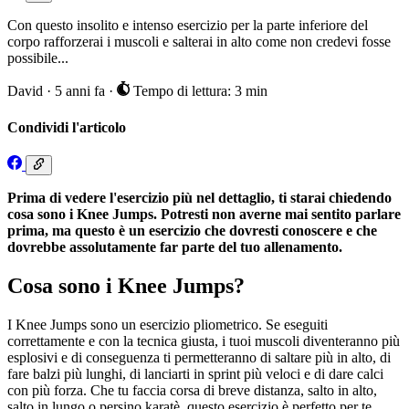
Con questo insolito e intenso esercizio per la parte inferiore del
corpo rafforzerai i muscoli e salterai in alto come non credevi fosse
possibile...
David
·
5 anni fa
·
Tempo di lettura: 3 min
Condividi l'articolo
Prima di vedere l'esercizio più nel dettaglio, ti starai chiedendo
cosa sono i Knee Jumps. Potresti non averne mai sentito parlare
prima, ma questo è un esercizio che dovresti conoscere e che
dovrebbe assolutamente far parte del tuo allenamento.
Cosa sono i Knee Jumps?
I Knee Jumps sono un esercizio pliometrico. Se eseguiti
correttamente e con la tecnica giusta, i tuoi muscoli diventeranno più
esplosivi e di conseguenza ti permetteranno di saltare più in alto, di
fare balzi più lunghi, di lanciarti in sprint più veloci e di dare calci
con più forza. Che tu faccia corsa di breve distanza, salto in alto,
salto in lungo o persino karatè, questo esercizio è perfetto per te.