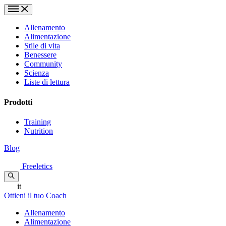
Allenamento
Alimentazione
Stile di vita
Benessere
Community
Scienza
Liste di lettura
Prodotti
Training
Nutrition
Blog
Freeletics
it
Ottieni il tuo Coach
Allenamento
Alimentazione