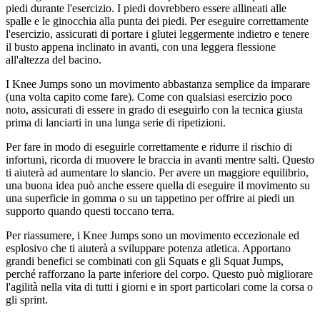
piedi durante l'esercizio. I piedi dovrebbero essere allineati alle
spalle e le ginocchia alla punta dei piedi. Per eseguire correttamente
l'esercizio, assicurati di portare i glutei leggermente indietro e tenere
il busto appena inclinato in avanti, con una leggera flessione
all'altezza del bacino.
I Knee Jumps sono un movimento abbastanza semplice da imparare
(una volta capito come fare). Come con qualsiasi esercizio poco
noto, assicurati di essere in grado di eseguirlo con la tecnica giusta
prima di lanciarti in una lunga serie di ripetizioni.
Per fare in modo di eseguirle correttamente e ridurre il rischio di
infortuni, ricorda di muovere le braccia in avanti mentre salti. Questo
ti aiuterà ad aumentare lo slancio. Per avere un maggiore equilibrio,
una buona idea può anche essere quella di eseguire il movimento su
una superficie in gomma o su un tappetino per offrire ai piedi un
supporto quando questi toccano terra.
Per riassumere, i Knee Jumps sono un movimento eccezionale ed
esplosivo che ti aiuterà a sviluppare potenza atletica. Apportano
grandi benefici se combinati con gli Squats e gli Squat Jumps,
perché rafforzano la parte inferiore del corpo. Questo può migliorare
l'agilità nella vita di tutti i giorni e in sport particolari come la corsa o
gli sprint.