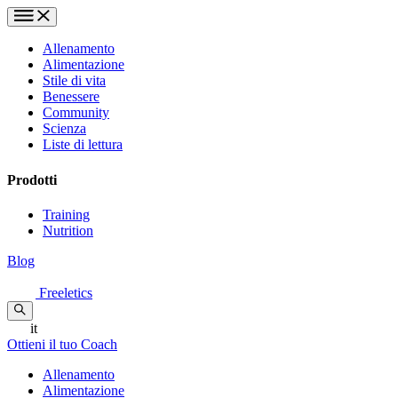
Allenamento
Alimentazione
Stile di vita
Benessere
Community
Scienza
Liste di lettura
Prodotti
Training
Nutrition
Blog
Freeletics
it
Ottieni il tuo Coach
Allenamento
Alimentazione