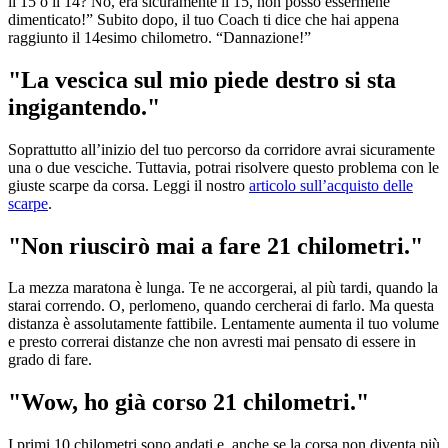
il 15 o il 14? No, era sicuramente il 15, non posso essermene
dimenticato!” Subito dopo, il tuo Coach ti dice che hai appena
raggiunto il 14esimo chilometro. “Dannazione!”
"La vescica sul mio piede destro si sta
ingigantendo."
Soprattutto all’inizio del tuo percorso da corridore avrai sicuramente
una o due vesciche. Tuttavia, potrai risolvere questo problema con le
giuste scarpe da corsa. Leggi il nostro
articolo sull’acquisto delle
scarpe
.
"Non riuscirò mai a fare 21 chilometri."
La mezza maratona è lunga. Te ne accorgerai, al più tardi, quando la
starai correndo. O, perlomeno, quando cercherai di farlo. Ma questa
distanza è assolutamente fattibile. Lentamente aumenta il tuo volume
e presto correrai distanze che non avresti mai pensato di essere in
grado di fare.
"Wow, ho già corso 21 chilometri."
I primi 10 chilometri sono andati e, anche se la corsa non diventa più