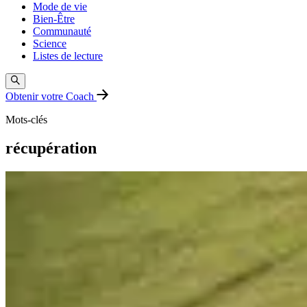
Mode de vie
Bien-Être
Communauté
Science
Listes de lecture
Obtenir votre Coach
Mots-clés
récupération