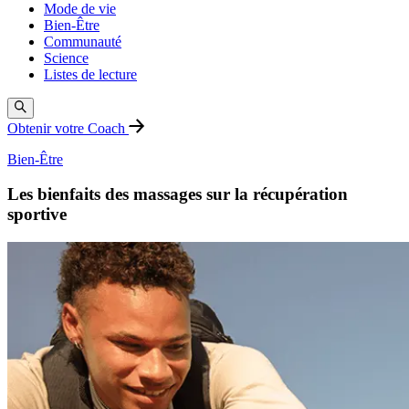
Mode de vie
Bien-Être
Communauté
Science
Listes de lecture
Obtenir votre Coach
Bien-Être
Les bienfaits des massages sur la récupération
sportive