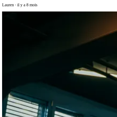
Lauren
·
il y a 8 mois