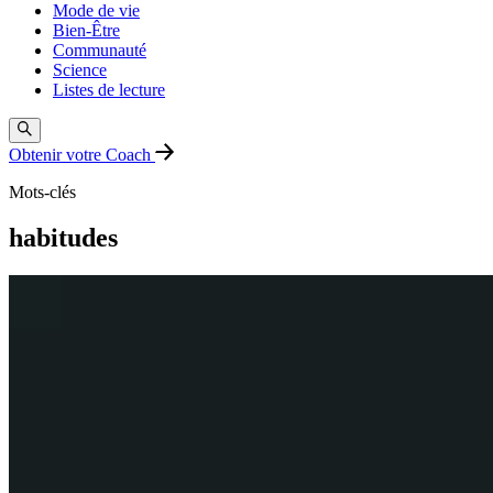
Mode de vie
Bien-Être
Communauté
Science
Listes de lecture
Obtenir votre Coach
Mots-clés
habitudes