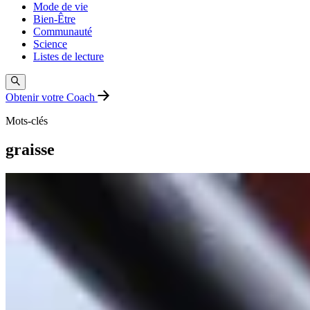
Mode de vie
Bien-Être
Communauté
Science
Listes de lecture
Obtenir votre Coach
Mots-clés
graisse