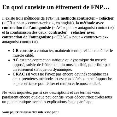
En quoi consiste un étirement de FNP…
Il existe trois méthodes de FNP :
la méthode contracter – relâcher
(« CR » pour « contract-relax », en anglais),
la méthode avec
contraction de l’antagoniste
(« AC » pour « antagonist-contract »)
et la combinaison des deux,
contracter – relâcher avec
contraction de l’antagoniste
(« CRAC » pour « contract-relax-
antagonist-contract »).
CR
consiste à contracter, maintenir tendu, relâcher et étirer le
muscle ciblé.
AC
est une contraction statique ou dynamique du muscle
opposé, suivie de l’étirement du muscle ciblé, pour finir par
un étirement statique ou dynamique.
CRAC
(si vous ne l’avez pas encore deviné) combine ces
deux premières méthodes et est considéré comme l’approche
la plus efficace pour étirer et renforcer le muscle ciblé.
Ne vous inquiétez pas si ces descriptions et ces termes vous
paraissent encore quelque peu confus, vous découvrirez ci-dessous
un guide pratique avec des explications étape par étape.
Vous pourriez aussi être intéressé par :