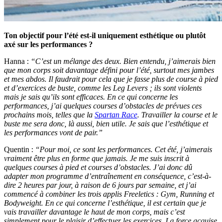
Ton objectif pour l’été est-il uniquement esthétique ou plutôt
axé sur les performances ?
Hanna :
“C’est un mélange des deux. Bien entendu, j’aimerais bien
que mon corps soit davantage défini pour l’été, surtout mes jambes
et mes abdos. Il faudrait pour cela que je fasse plus de course à pied
et d’exercices de buste, comme les Leg Levers ; ils sont violents
mais je sais qu’ils sont efficaces. En ce qui concerne les
performances, j’ai quelques courses d’obstacles de prévues ces
prochains mois, telles que la
Spartan Race
. Travailler la course et le
buste me sera donc, là aussi, bien utile. Je sais que l’esthétique et
les performances vont de pair.”
Quentin :
“Pour moi, ce sont les performances. Cet été, j’aimerais
vraiment être plus en forme que jamais. Je me suis inscrit à
quelques courses à pied et courses d’obstacles. J’ai donc dû
adapter mon programme d’entraînement en conséquence, c’est-à-
dire 2 heures par jour, à raison de 6 jours par semaine, et j’ai
commencé à combiner les trois applis Freeletics : Gym, Running et
Bodyweight. En ce qui concerne l’esthétique, il est certain que je
vais travailler davantage le haut de mon corps, mais c’est
simplement pour le plaisir d’effectuer les exercices. La force acquise