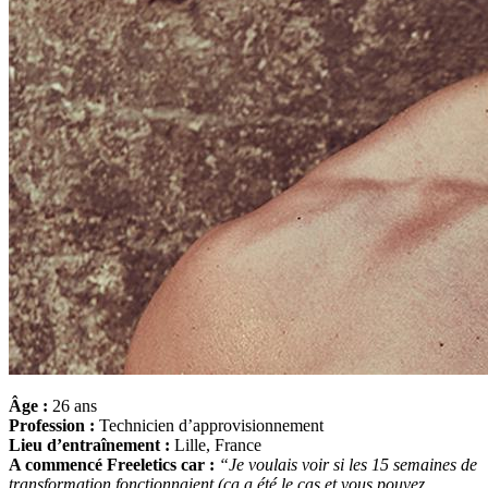
Âge :
26 ans
Profession :
Technicien d’approvisionnement
Lieu d’entraînement :
Lille, France
A commencé Freeletics car :
“Je voulais voir si les 15 semaines de
transformation fonctionnaient (ça a été le cas et vous pouvez