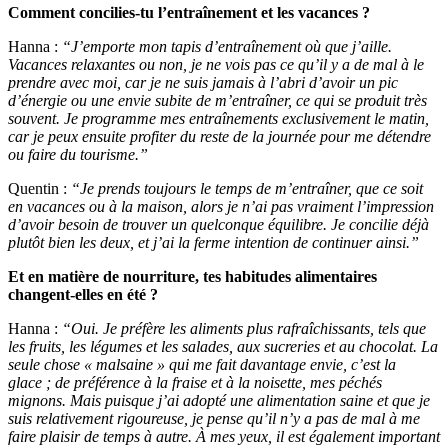
Comment concilies-tu l’entraînement et les vacances ?
Hanna :
“J’emporte mon tapis d’entraînement où que j’aille.
Vacances relaxantes ou non, je ne vois pas ce qu’il y a de mal à le
prendre avec moi, car je ne suis jamais à l’abri d’avoir un pic
d’énergie ou une envie subite de m’entraîner, ce qui se produit très
souvent. Je programme mes entraînements exclusivement le matin,
car je peux ensuite profiter du reste de la journée pour me détendre
ou faire du tourisme.”
Quentin :
“Je prends toujours le temps de m’entraîner, que ce soit
en vacances ou à la maison, alors je n’ai pas vraiment l’impression
d’avoir besoin de trouver un quelconque équilibre. Je concilie déjà
plutôt bien les deux, et j’ai la ferme intention de continuer ainsi.”
Et en matière de nourriture, tes habitudes alimentaires
changent-elles en été ?
Hanna :
“Oui. Je préfère les aliments plus rafraîchissants, tels que
les fruits, les légumes et les salades, aux sucreries et au chocolat. La
seule chose « malsaine » qui me fait davantage envie, c’est la
glace ; de préférence à la fraise et à la noisette, mes péchés
mignons. Mais puisque j’ai adopté une alimentation saine et que je
suis relativement rigoureuse, je pense qu’il n’y a pas de mal à me
faire plaisir de temps à autre. À mes yeux, il est également important