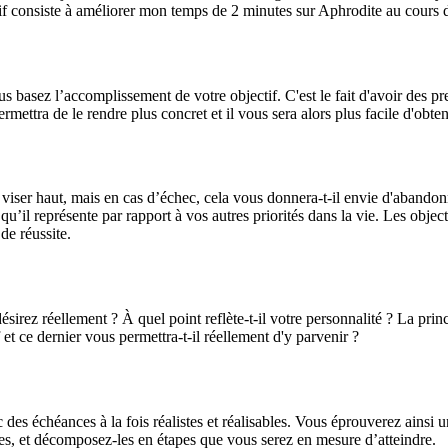
if consiste à améliorer mon temps de 2 minutes sur Aphrodite au cours 
s basez l’accomplissement de votre objectif. C'est le fait d'avoir des p
ttra de le rendre plus concret et il vous sera alors plus facile d'obteni
de viser haut, mais en cas d’échec, cela vous donnera-t-il envie d'aband
 qu’il représente par rapport à vos autres priorités dans la vie. Les objec
de réussite.
ésirez réellement ? À quel point reflète-t-il votre personnalité ? La pri
f et ce dernier vous permettra-t-il réellement d'y parvenir ?
c des échéances à la fois réalistes et réalisables. Vous éprouverez ainsi 
es, et décomposez-les en étapes que vous serez en mesure d’atteindre.