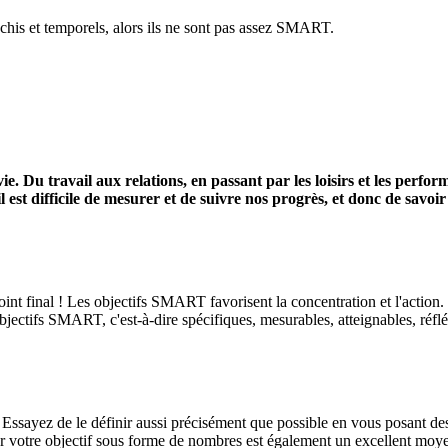
léchis et temporels, alors ils ne sont pas assez SMART.
vie. Du travail aux relations, en passant par les loisirs et les per
 il est difficile de mesurer et de suivre nos progrès, et donc de savoi
Point final ! Les objectifs SMART favorisent la concentration et l'action.
 objectifs SMART, c'est-à-dire spécifiques, mesurables, atteignables, réf
. Essayez de le définir aussi précisément que possible en vous posant de
otre objectif sous forme de nombres est également un excellent moyen 