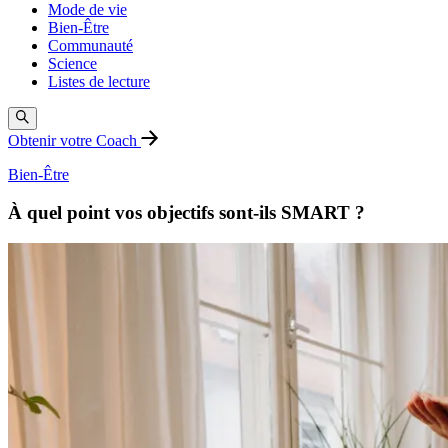
Mode de vie
Bien-Être
Communauté
Science
Listes de lecture
Obtenir votre Coach
Bien-Être
À quel point vos objectifs sont-ils SMART ?