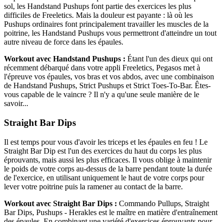
sol, les Handstand Pushups font partie des exercices les plus
difficiles de Freeletics. Mais la douleur est payante : là où les
Pushups ordinaires font principalement travailler les muscles de la
poitrine, les Handstand Pushups vous permettront d'atteindre un tout
autre niveau de force dans les épaules.
Workout avec Handstand Pushups :
Étant l'un des dieux qui ont
récemment débarqué dans votre appli Freeletics, Pegasos met à
l'épreuve vos épaules, vos bras et vos abdos, avec une combinaison
de Handstand Pushups, Strict Pushups et Strict Toes-To-Bar. Êtes-
vous capable de le vaincre ? Il n'y a qu'une seule manière de le
savoir...
Straight Bar Dips
Il est temps pour vous d'avoir les triceps et les épaules en feu ! Le
Straight Bar Dip est l'un des exercices du haut du corps les plus
éprouvants, mais aussi les plus efficaces. Il vous oblige à maintenir
le poids de votre corps au-dessus de la barre pendant toute la durée
de l'exercice, en utilisant uniquement le haut de votre corps pour
lever votre poitrine puis la ramener au contact de la barre.
Workout avec Straight Bar Dips :
Commando Pullups, Straight
Bar Dips, Pushups - Herakles est le maître en matière d'entraînement
des épaules. En combinant une variété d'exercices éprouvants pour