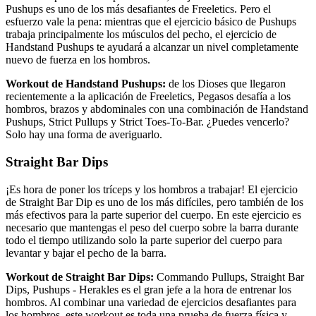
Pushups es uno de los más desafiantes de Freeletics. Pero el
esfuerzo vale la pena: mientras que el ejercicio básico de Pushups
trabaja principalmente los músculos del pecho, el ejercicio de
Handstand Pushups te ayudará a alcanzar un nivel completamente
nuevo de fuerza en los hombros.
Workout de Handstand Pushups:
de los Dioses que llegaron
recientemente a la aplicación de Freeletics, Pegasos desafía a los
hombros, brazos y abdominales con una combinación de Handstand
Pushups, Strict Pullups y Strict Toes-To-Bar. ¿Puedes vencerlo?
Solo hay una forma de averiguarlo.
Straight Bar Dips
¡Es hora de poner los tríceps y los hombros a trabajar! El ejercicio
de Straight Bar Dip es uno de los más difíciles, pero también de los
más efectivos para la parte superior del cuerpo. En este ejercicio es
necesario que mantengas el peso del cuerpo sobre la barra durante
todo el tiempo utilizando solo la parte superior del cuerpo para
levantar y bajar el pecho de la barra.
Workout de Straight Bar Dips:
Commando Pullups, Straight Bar
Dips, Pushups - Herakles es el gran jefe a la hora de entrenar los
hombros. Al combinar una variedad de ejercicios desafiantes para
los hombros, este workout es toda una prueba de fuerza física y