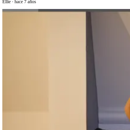
Ellie
·
hace 7 años