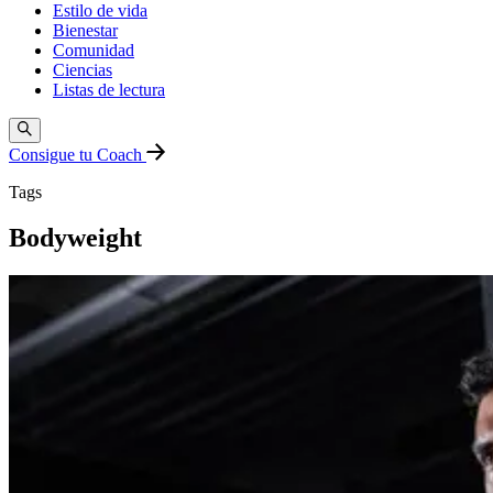
Estilo de vida
Bienestar
Comunidad
Ciencias
Listas de lectura
Consigue tu Coach
Tags
Bodyweight