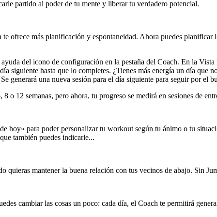
arle partido al poder de tu mente y liberar tu verdadero potencial.
a te ofrece más planificación y espontaneidad. Ahora puedes planificar lo
ayuda del icono de configuración en la pestaña del Coach. En la Vista D
l día siguiente hasta que lo completes. ¿Tienes más energía un día que 
Se generará una nueva sesión para el día siguiente para seguir por el bu
6, 8 o 12 semanas, pero ahora, tu progreso se medirá en sesiones de en
e hoy» para poder personalizar tu workout según tu ánimo o tu situaci
 que también puedes indicarle...
 quieras mantener la buena relación con tus vecinos de abajo. Sin Jump
uedes cambiar las cosas un poco: cada día, el Coach te permitirá gener