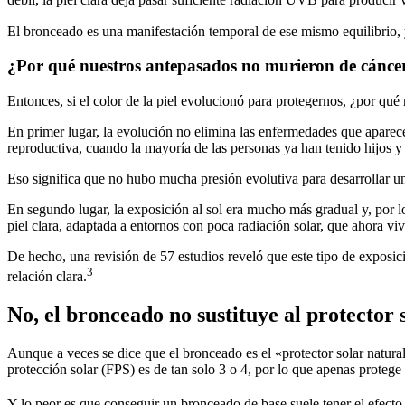
débil, la piel clara deja pasar suficiente radiación UVB para producir
El bronceado es una manifestación temporal de ese mismo equilibrio, 
¿Por qué nuestros antepasados no murieron de cáncer
Entonces, si el color de la piel evolucionó para protegernos, ¿por qu
En primer lugar, la evolución no elimina las enfermedades que aparece
reproductiva, cuando la mayoría de las personas ya han tenido hijos y 
Eso significa que no hubo mucha presión evolutiva para desarrollar u
En segundo lugar, la exposición al sol era mucho más gradual y, por lo
piel clara, adaptada a entornos con poca radiación solar, que ahora v
De hecho, una revisión de 57 estudios reveló que este tipo de exposi
3
relación clara.
No, el bronceado no sustituye al protector 
Aunque a veces se dice que el bronceado es el «protector solar natural
protección solar (FPS) es de tan solo 3 o 4, por lo que apenas protege
Y lo peor es que conseguir un bronceado de base suele tener el efecto c