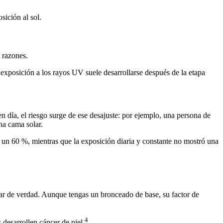
ición al sol.
 razones.
exposición a los rayos UV suele desarrollarse después de la etapa
n día, el riesgo surge de ese desajuste: por ejemplo, una persona de
na cama solar.
 un 60 %, mientras que la exposición diaria y constante no mostró una
olar de verdad. Aunque tengas un bronceado de base, su factor de
4
 desarrollen cáncer de piel.