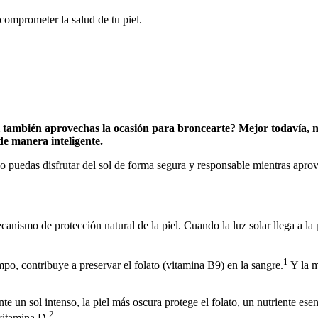
 comprometer la salud de tu piel.
si también aprovechas la ocasión para broncearte? Mejor todavía, 
de manera inteligente.
o puedas disfrutar del sol de forma segura y responsable mientras apr
ecanismo de protección natural de la piel. Cuando la luz solar llega a 
1
mpo, contribuye a preservar el folato (vitamina B9) en la sangre.
Y la m
Ante un sol intenso, la piel más oscura protege el folato, un nutriente e
2