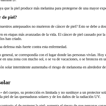
 vitamina D.
ya que la piel produce más melanina para protegerse de una mayor expos
 de piel?
é nuestros antepasados no murieron de cáncer de piel? Esto se debe a dos
n en etapas más avanzadas de la vida. El cáncer de piel causado por la 
los han criado.
na defensa más fuerte contra esta enfermedad.
 general, se correspondía con el lugar donde las personas vivían. Hoy e
ive en una zona con mucho sol, o se va de vacaciones, o se broncea en u
ción solar intermitente aumentaba el riesgo de melanoma en alrededor de
solar
» del cuerpo, su protección es limitada y no sustituye a un protector s
 la piel de las quemaduras solares y de los daños de la radiación UV.
ontrario al de proteger la piel: aumenta el riesgo de que personas sanas