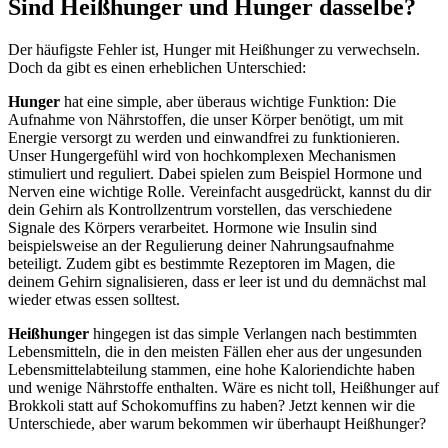
Sind Heißhunger und Hunger dasselbe?
Der häufigste Fehler ist, Hunger mit Heißhunger zu verwechseln.
Doch da gibt es einen erheblichen Unterschied:
Hunger
hat eine simple, aber überaus wichtige Funktion: Die
Aufnahme von Nährstoffen, die unser Körper benötigt, um mit
Energie versorgt zu werden und einwandfrei zu funktionieren.
Unser Hungergefühl wird von hochkomplexen Mechanismen
stimuliert und reguliert. Dabei spielen zum Beispiel Hormone und
Nerven eine wichtige Rolle. Vereinfacht ausgedrückt, kannst du dir
dein Gehirn als Kontrollzentrum vorstellen, das verschiedene
Signale des Körpers verarbeitet. Hormone wie Insulin sind
beispielsweise an der Regulierung deiner Nahrungsaufnahme
beteiligt. Zudem gibt es bestimmte Rezeptoren im Magen, die
deinem Gehirn signalisieren, dass er leer ist und du demnächst mal
wieder etwas essen solltest.
Heißhunger
hingegen ist das simple Verlangen nach bestimmten
Lebensmitteln, die in den meisten Fällen eher aus der ungesunden
Lebensmittelabteilung stammen, eine hohe Kaloriendichte haben
und wenige Nährstoffe enthalten. Wäre es nicht toll, Heißhunger auf
Brokkoli statt auf Schokomuffins zu haben? Jetzt kennen wir die
Unterschiede, aber warum bekommen wir überhaupt Heißhunger?