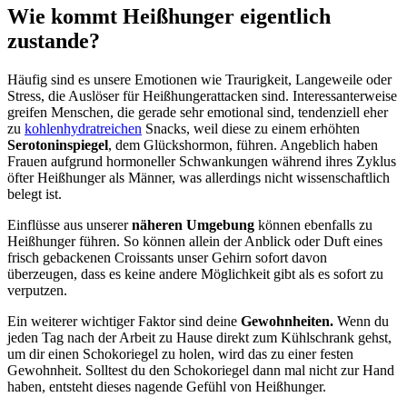
Wie kommt Heißhunger eigentlich
zustande?
Häufig sind es unsere Emotionen wie Traurigkeit, Langeweile oder
Stress, die Auslöser für Heißhungerattacken sind. Interessanterweise
greifen Menschen, die gerade sehr emotional sind, tendenziell eher
zu
kohlenhydratreichen
Snacks, weil diese zu einem erhöhten
Serotoninspiegel
, dem Glückshormon, führen. Angeblich haben
Frauen aufgrund hormoneller Schwankungen während ihres Zyklus
öfter Heißhunger als Männer, was allerdings nicht wissenschaftlich
belegt ist.
Einflüsse aus unserer
näheren Umgebung
können ebenfalls zu
Heißhunger führen. So können allein der Anblick oder Duft eines
frisch gebackenen Croissants unser Gehirn sofort davon
überzeugen, dass es keine andere Möglichkeit gibt als es sofort zu
verputzen.
Ein weiterer wichtiger Faktor sind deine
Gewohnheiten.
Wenn du
jeden Tag nach der Arbeit zu Hause direkt zum Kühlschrank gehst,
um dir einen Schokoriegel zu holen, wird das zu einer festen
Gewohnheit. Solltest du den Schokoriegel dann mal nicht zur Hand
haben, entsteht dieses nagende Gefühl von Heißhunger.