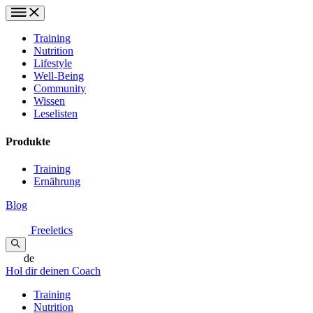
Training
Nutrition
Lifestyle
Well-Being
Community
Wissen
Leselisten
Produkte
Training
Ernährung
Blog
Freeletics
de
Hol dir deinen Coach
Training
Nutrition