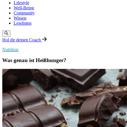
Lifestyle
Well-Being
Community
Wissen
Leselisten
Hol dir deinen Coach
Nutrition
Was genau ist Heißhunger?