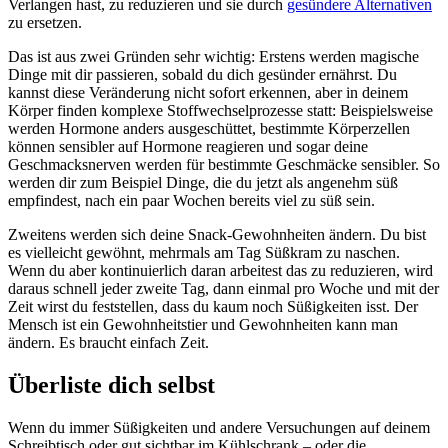
Verlangen hast, zu reduzieren und sie durch
gesündere Alternativen
zu ersetzen.
Das ist aus zwei Gründen sehr wichtig: Erstens werden magische
Dinge mit dir passieren, sobald du dich gesünder ernährst. Du
kannst diese Veränderung nicht sofort erkennen, aber in deinem
Körper finden komplexe Stoffwechselprozesse statt: Beispielsweise
werden Hormone anders ausgeschüttet, bestimmte Körperzellen
können sensibler auf Hormone reagieren und sogar deine
Geschmacksnerven werden für bestimmte Geschmäcke sensibler. So
werden dir zum Beispiel Dinge, die du jetzt als angenehm süß
empfindest, nach ein paar Wochen bereits viel zu süß sein.
Zweitens werden sich deine Snack-Gewohnheiten ändern. Du bist
es vielleicht gewöhnt, mehrmals am Tag Süßkram zu naschen.
Wenn du aber kontinuierlich daran arbeitest das zu reduzieren, wird
daraus schnell jeder zweite Tag, dann einmal pro Woche und mit der
Zeit wirst du feststellen, dass du kaum noch Süßigkeiten isst. Der
Mensch ist ein Gewohnheitstier und Gewohnheiten kann man
ändern. Es braucht einfach Zeit.
Überliste dich selbst
Wenn du immer Süßigkeiten und andere Versuchungen auf deinem
Schreibtisch oder gut sichtbar im Kühlschrank – oder die