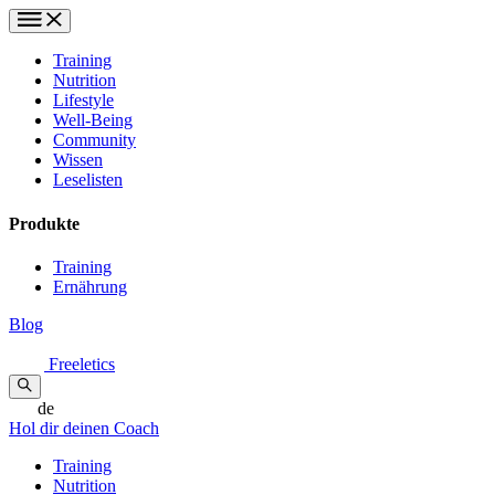
Training
Nutrition
Lifestyle
Well-Being
Community
Wissen
Leselisten
Produkte
Training
Ernährung
Blog
Freeletics
de
Hol dir deinen Coach
Training
Nutrition