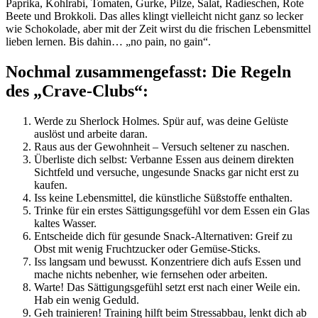
Paprika, Kohlrabi, Tomaten, Gurke, Pilze, Salat, Radieschen, Rote
Beete und Brokkoli. Das alles klingt vielleicht nicht ganz so lecker
wie Schokolade, aber mit der Zeit wirst du die frischen Lebensmittel
lieben lernen. Bis dahin… „no pain, no gain“.
Nochmal zusammengefasst: Die Regeln
des „Crave-Clubs“:
Werde zu Sherlock Holmes. Spür auf, was deine Gelüste
auslöst und arbeite daran.
Raus aus der Gewohnheit – Versuch seltener zu naschen.
Überliste dich selbst: Verbanne Essen aus deinem direkten
Sichtfeld und versuche, ungesunde Snacks gar nicht erst zu
kaufen.
Iss keine Lebensmittel, die künstliche Süßstoffe enthalten.
Trinke für ein erstes Sättigungsgefühl vor dem Essen ein Glas
kaltes Wasser.
Entscheide dich für gesunde Snack-Alternativen: Greif zu
Obst mit wenig Fruchtzucker oder Gemüse-Sticks.
Iss langsam und bewusst. Konzentriere dich aufs Essen und
mache nichts nebenher, wie fernsehen oder arbeiten.
Warte! Das Sättigungsgefühl setzt erst nach einer Weile ein.
Hab ein wenig Geduld.
Geh trainieren! Training hilft beim Stressabbau, lenkt dich ab