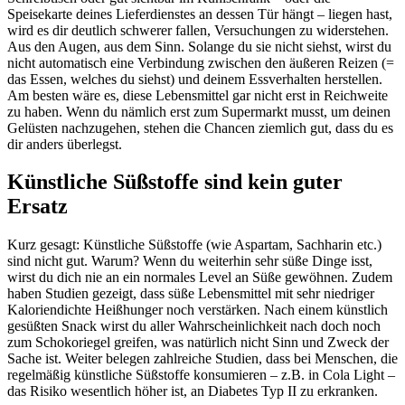
Speisekarte deines Lieferdienstes an dessen Tür hängt – liegen hast,
wird es dir deutlich schwerer fallen, Versuchungen zu widerstehen.
Aus den Augen, aus dem Sinn. Solange du sie nicht siehst, wirst du
nicht automatisch eine Verbindung zwischen den äußeren Reizen (=
das Essen, welches du siehst) und deinem Essverhalten herstellen.
Am besten wäre es, diese Lebensmittel gar nicht erst in Reichweite
zu haben. Wenn du nämlich erst zum Supermarkt musst, um deinen
Gelüsten nachzugehen, stehen die Chancen ziemlich gut, dass du es
dir anders überlegst.
Künstliche Süßstoffe sind kein guter
Ersatz
Kurz gesagt: Künstliche Süßstoffe (wie Aspartam, Sachharin etc.)
sind nicht gut. Warum? Wenn du weiterhin sehr süße Dinge isst,
wirst du dich nie an ein normales Level an Süße gewöhnen. Zudem
haben Studien gezeigt, dass süße Lebensmittel mit sehr niedriger
Kaloriendichte Heißhunger noch verstärken. Nach einem künstlich
gesüßten Snack wirst du aller Wahrscheinlichkeit nach doch noch
zum Schokoriegel greifen, was natürlich nicht Sinn und Zweck der
Sache ist. Weiter belegen zahlreiche Studien, dass bei Menschen, die
regelmäßig künstliche Süßstoffe konsumieren – z.B. in Cola Light –
das Risiko wesentlich höher ist, an Diabetes Typ II zu erkranken.