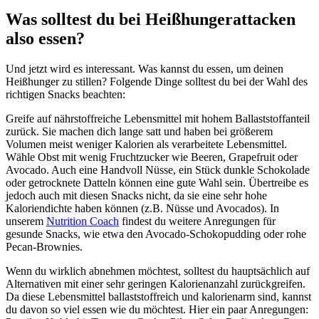
Was solltest du bei Heißhungerattacken
also essen?
Und jetzt wird es interessant. Was kannst du essen, um deinen
Heißhunger zu stillen? Folgende Dinge solltest du bei der Wahl des
richtigen Snacks beachten:
Greife auf nährstoffreiche Lebensmittel mit hohem Ballaststoffanteil
zurück. Sie machen dich lange satt und haben bei größerem
Volumen meist weniger Kalorien als verarbeitete Lebensmittel.
Wähle Obst mit wenig Fruchtzucker wie Beeren, Grapefruit oder
Avocado. Auch eine Handvoll Nüsse, ein Stück dunkle Schokolade
oder getrocknete Datteln können eine gute Wahl sein. Übertreibe es
jedoch auch mit diesen Snacks nicht, da sie eine sehr hohe
Kaloriendichte haben können (z.B. Nüsse und Avocados). In
unserem
Nutrition Coach
findest du weitere Anregungen für
gesunde Snacks, wie etwa den Avocado-Schokopudding oder rohe
Pecan-Brownies.
Wenn du wirklich abnehmen möchtest, solltest du hauptsächlich auf
Alternativen mit einer sehr geringen Kalorienanzahl zurückgreifen.
Da diese Lebensmittel ballaststoffreich und kalorienarm sind, kannst
du davon so viel essen wie du möchtest. Hier ein paar Anregungen: