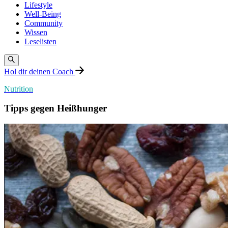
Lifestyle
Well-Being
Community
Wissen
Leselisten
Hol dir deinen Coach
Nutrition
Tipps gegen Heißhunger