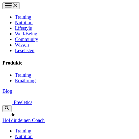
Training
Nutrition
Lifestyle
Well-Being
Community
Wissen
Leselisten
Produkte
Training
Ernährung
Blog
Freeletics
de
Hol dir deinen Coach
Training
Nutrition