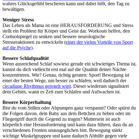
wahres Glücksgefühl bescheren kann und dabei hilft, den Tag zu
bewältigen.
Weniger Stress
Das Leben als Mama ist eine HERAUSFORDERUNG und Stress
stellt ein Problem für Körper und Geist dar. Workouts helfen, den
Cortisolspiegel zu senken und bessere neurologische
Stressreaktionen zu entwickeln (
einer der vielen Vorteile von Sport
auf die Psyche)
.
Bessere Schlafqualität
Wenn ausreichend Schlaf sowieso gerade ein schwieriges Thema ist,
kannst du dich vielleicht erst mal auf die Qualität deiner Nächte
konzentrieren. Wie? Genau, richtig geraten: Sport! Bewegung ist
einer der besten Wege, um besser zu schlafen, weil dadurch der
circadiane Rhythmus geregelt wird
. Dieser wiederum signalisiert
dem Gehirn, wann es Zeit zum Schlafen und Aufwachen ist.
Bessere Körperhaltung
Bist du vom Stillen oder Abpumpen ganz verspannt? Oder spürst du
die Folgen davon, dein Baby aus dem Bettchen zu heben oder im
Fliegergriff durch die Gegend zu tragen? Muttersein ist auch
körperlich eine Herausforderung und kann dazu führen, dass du an
verschiedenen Fronten unausgeglichen bist. Bewegung stärkt
wichtige Muskelgruppen und kann dadurch Abhilfe gegen viele