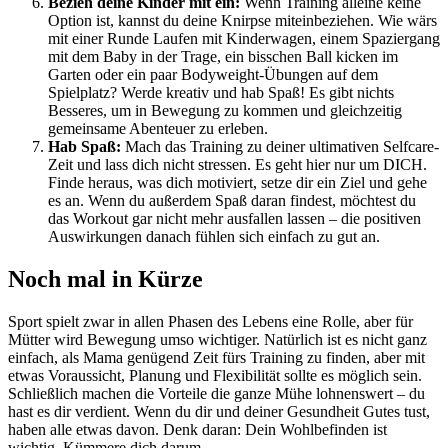
Bezieh deine Kinder mit ein:
Wenn Training alleine keine
Option ist, kannst du deine Knirpse miteinbeziehen. Wie wärs
mit einer Runde Laufen mit Kinderwagen, einem Spaziergang
mit dem Baby in der Trage, ein bisschen Ball kicken im
Garten oder ein paar Bodyweight-Übungen auf dem
Spielplatz? Werde kreativ und hab Spaß! Es gibt nichts
Besseres, um in Bewegung zu kommen und gleichzeitig
gemeinsame Abenteuer zu erleben.
Hab Spaß:
Mach das Training zu deiner ultimativen Selfcare-
Zeit und lass dich nicht stressen. Es geht hier nur um DICH.
Finde heraus, was dich motiviert, setze dir ein Ziel und gehe
es an. Wenn du außerdem Spaß daran findest, möchtest du
das Workout gar nicht mehr ausfallen lassen – die positiven
Auswirkungen danach fühlen sich einfach zu gut an.
Noch mal in Kürze
Sport spielt zwar in allen Phasen des Lebens eine Rolle, aber für
Mütter wird Bewegung umso wichtiger. Natürlich ist es nicht ganz
einfach, als Mama genügend Zeit fürs Training zu finden, aber mit
etwas Voraussicht, Planung und Flexibilität sollte es möglich sein.
Schließlich machen die Vorteile die ganze Mühe lohnenswert – du
hast es dir verdient. Wenn du dir und deiner Gesundheit Gutes tust,
haben alle etwas davon. Denk daran: Dein Wohlbefinden ist
wichtig. Kümmere dich darum.