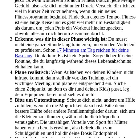
jetzt? Sowohl Muttersein als auch Fitness braucht jede Menge
Geduld, also setz dich nicht unter Druck. Versuch, dir nicht zu
viel in kurzer Zeit vorzunehmen, wenn du ein neues
Fitnessprogramm beginnst. Finde dein eigenes Tempo. Fitness
ist eine lange Reise und es geht viel mehr um Beständigkeit
als darum, um jeden Preis ein Workout hineinzupacken,
obwohl alles um dich herum zusammenbricht.
Erkenne, was dir in dieser Phase wichtig ist:
Du musst
nicht eine ganze Stunde lang trainieren, um von den Vorteilen
zu profitieren. Schon
17 Minuten am Tag reichen für deine
Base aus
. Denk dran: Es ist kein Sprint. Sorge lieber für eine
Routine, die du langfristig während dieses Lebensabschnitts
einhalten kann.
Plane realistisch:
Wenn Aufstehen vor deinen Kindern nicht
infrage kommt, dann stell dir vor, das Training sei ein
wichtiges Meeting, und plane es entsprechend ein. Suche
einen Zeitpunkt, an dem es dir (und deinen Kids) passt, leg
dein Equipment bereit und zieh es durch!
Bitte um Unterstützung:
Scheue dich nicht, andere um Hilfe
zu bitten, wenn du die Möglichkeit dazu hast. Bitte deine
bessere Hälfte oder andere Familienmitglieder darum, sich um
die Kleinen zu kümmern, während du dich körperlich
verausgabst. Die unzähligen Vorteile von Sport für Mütter
haben wir ja bereits erwähnt, also befreie dich von
Schuldgefühlen und hol dir deine Dosis Endorphine!