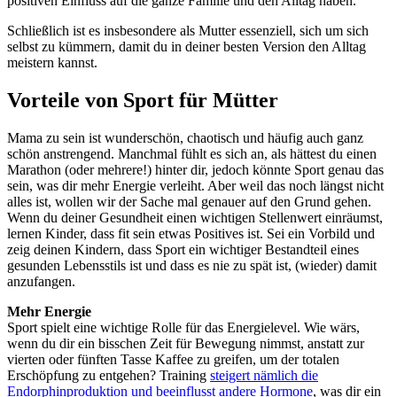
positiven Einfluss auf die ganze Familie und den Alltag haben.
Schließlich ist es insbesondere als Mutter essenziell, sich um sich
selbst zu kümmern, damit du in deiner besten Version den Alltag
meistern kannst.
Vorteile von Sport für Mütter
Mama zu sein ist wunderschön, chaotisch und häufig auch ganz
schön anstrengend. Manchmal fühlt es sich an, als hättest du einen
Marathon (oder mehrere!) hinter dir, jedoch könnte Sport genau das
sein, was dir mehr Energie verleiht. Aber weil das noch längst nicht
alles ist, wollen wir der Sache mal genauer auf den Grund gehen.
Wenn du deiner Gesundheit einen wichtigen Stellenwert einräumst,
lernen Kinder, dass fit sein etwas Positives ist. Sei ein Vorbild und
zeig deinen Kindern, dass Sport ein wichtiger Bestandteil eines
gesunden Lebensstils ist und dass es nie zu spät ist, (wieder) damit
anzufangen.
Mehr Energie
Sport spielt eine wichtige Rolle für das Energielevel. Wie wärs,
wenn du dir ein bisschen Zeit für Bewegung nimmst, anstatt zur
vierten oder fünften Tasse Kaffee zu greifen, um der totalen
Erschöpfung zu entgehen? Training
steigert nämlich die
Endorphinproduktion und beeinflusst andere Hormone
, was dir ein