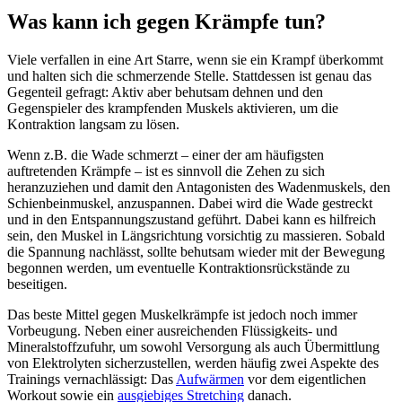
Was kann ich gegen Krämpfe tun?
Viele verfallen in eine Art Starre, wenn sie ein Krampf überkommt
und halten sich die schmerzende Stelle. Stattdessen ist genau das
Gegenteil gefragt: Aktiv aber behutsam dehnen und den
Gegenspieler des krampfenden Muskels aktivieren, um die
Kontraktion langsam zu lösen.
Wenn z.B. die Wade schmerzt – einer der am häufigsten
auftretenden Krämpfe – ist es sinnvoll die Zehen zu sich
heranzuziehen und damit den Antagonisten des Wadenmuskels, den
Schienbeinmuskel, anzuspannen. Dabei wird die Wade gestreckt
und in den Entspannungszustand geführt. Dabei kann es hilfreich
sein, den Muskel in Längsrichtung vorsichtig zu massieren. Sobald
die Spannung nachlässt, sollte behutsam wieder mit der Bewegung
begonnen werden, um eventuelle Kontraktionsrückstände zu
beseitigen.
Das beste Mittel gegen Muskelkrämpfe ist jedoch noch immer
Vorbeugung. Neben einer ausreichenden Flüssigkeits- und
Mineralstoffzufuhr, um sowohl Versorgung als auch Übermittlung
von Elektrolyten sicherzustellen, werden häufig zwei Aspekte des
Trainings vernachlässigt: Das
Aufwärmen
vor dem eigentlichen
Workout sowie ein
ausgiebiges Stretching
danach.