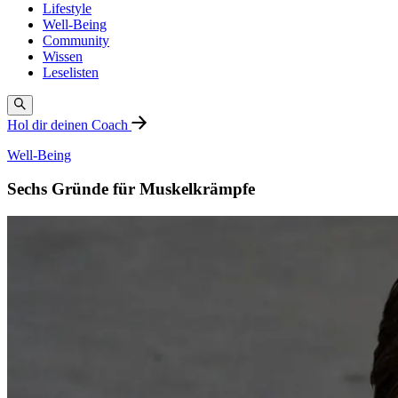
Lifestyle
Well-Being
Community
Wissen
Leselisten
Hol dir deinen Coach
Well-Being
Sechs Gründe für Muskelkrämpfe