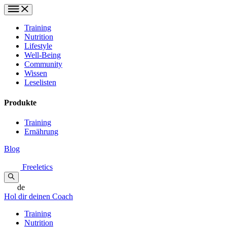
Training
Nutrition
Lifestyle
Well-Being
Community
Wissen
Leselisten
Produkte
Training
Ernährung
Blog
Freeletics
de
Hol dir deinen Coach
Training
Nutrition