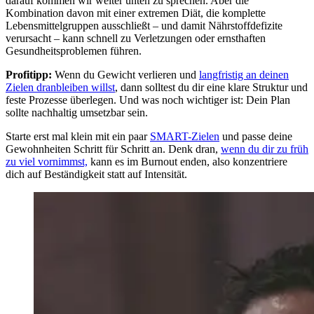
darauf kommen wir weiter unten zu sprechen. Aber die
Kombination davon mit einer extremen Diät, die komplette
Lebensmittelgruppen ausschließt – und damit Nährstoffdefizite
verursacht – kann schnell zu Verletzungen oder ernsthaften
Gesundheitsproblemen führen.
Profitipp:
Wenn du Gewicht verlieren und
langfristig an deinen
Zielen dranbleiben willst
, dann solltest du dir eine klare Struktur und
feste Prozesse überlegen. Und was noch wichtiger ist: Dein Plan
sollte nachhaltig umsetzbar sein.
Starte erst mal klein mit ein paar
SMART-Zielen
und passe deine
Gewohnheiten Schritt für Schritt an. Denk dran,
wenn du dir zu früh
zu viel vornimmst,
kann es im Burnout enden, also konzentriere
dich auf Beständigkeit statt auf Intensität.