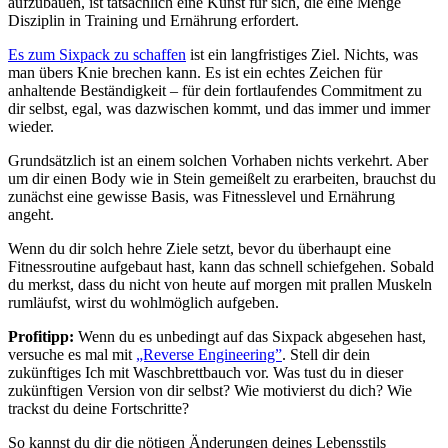
aufzubauen, ist tatsächlich eine Kunst für sich, die eine Menge
Disziplin in Training und Ernährung erfordert.
Es zum Sixpack zu schaffen
ist ein langfristiges Ziel. Nichts, was
man übers Knie brechen kann. Es ist ein echtes Zeichen für
anhaltende Beständigkeit – für dein fortlaufendes Commitment zu
dir selbst, egal, was dazwischen kommt, und das immer und immer
wieder.
Grundsätzlich ist an einem solchen Vorhaben nichts verkehrt. Aber
um dir einen Body wie in Stein gemeißelt zu erarbeiten, brauchst du
zunächst eine gewisse Basis, was Fitnesslevel und Ernährung
angeht.
Wenn du dir solch hehre Ziele setzt, bevor du überhaupt eine
Fitnessroutine aufgebaut hast, kann das schnell schiefgehen. Sobald
du merkst, dass du nicht von heute auf morgen mit prallen Muskeln
rumläufst, wirst du wohlmöglich aufgeben.
Profitipp:
Wenn du es unbedingt auf das Sixpack abgesehen hast,
versuche es mal mit
„Reverse Engineering”
. Stell dir dein
zukünftiges Ich mit Waschbrettbauch vor. Was tust du in dieser
zukünftigen Version von dir selbst? Wie motivierst du dich? Wie
trackst du deine Fortschritte?
So kannst du dir die nötigen Änderungen deines Lebensstils