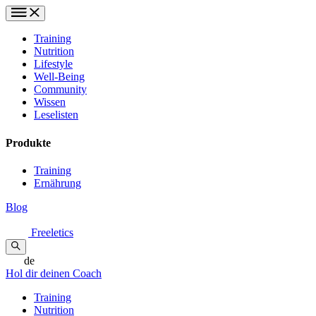
Training
Nutrition
Lifestyle
Well-Being
Community
Wissen
Leselisten
Produkte
Training
Ernährung
Blog
Freeletics
de
Hol dir deinen Coach
Training
Nutrition