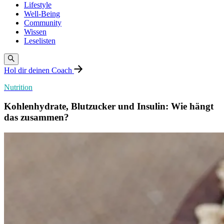
Lifestyle
Well-Being
Community
Wissen
Leselisten
Hol dir deinen Coach
Nutrition
Kohlenhydrate, Blutzucker und Insulin: Wie hängt
das zusammen?