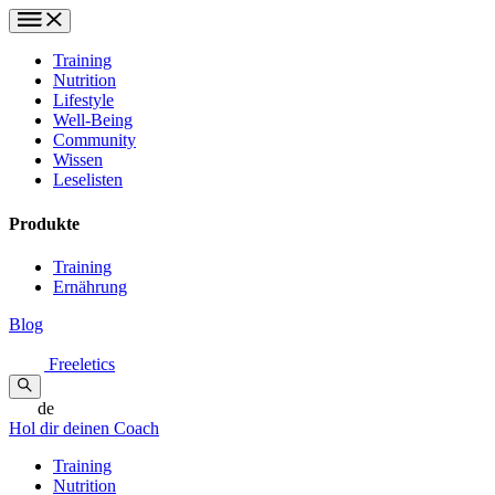
Training
Nutrition
Lifestyle
Well-Being
Community
Wissen
Leselisten
Produkte
Training
Ernährung
Blog
Freeletics
de
Hol dir deinen Coach
Training
Nutrition