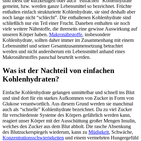
sind meist die kurzkettigen oder auch “einfachen” Kohlenhydrate
gemeint, bzw. werden ganze Lebensmittel so bezeichnet. Früchte
enthalten einfach strukturierte Kohlenhydrate, sie sind deshalb aber
noch lange nicht “schlecht”. Die enthaltenen Kohlenhydrate sind
schließlich nur ein Teil einer Frucht. Daneben enthalten sie noch
viele weitere Nährstoffe, die ihrerseits eine gewisse Auswirkung auf
unseren Körper haben.
Makronährstoffe
, insbesondere
Kohlenhydrate, sollten daher immer im Zusammenhang mit einem
Lebensmittel und seiner Gesamtzusammensetzung betrachtet
werden und nicht andersherum ein Lebensmittel anhand eines
Makronährstoffes pauschal beurteilt werden.
Was ist der Nachteil von einfachen
Kohlenhydraten?
Einfache Kohlenhydrate gelangen unmittelbar und schnell ins Blut
und sind dort für ein starkes Aufkommen von Zucker in Form von
Glukose verantwortlich. Aus diesem Grund werden sie manchmal
auch als “schnelle” Kohlenhydrate bezeichnet. Da zu viel Zucker
für verschiedenste Systeme des Körpers gefährlich werden kann,
reagiert unser Körper mit der Ausschüttung großer Mengen Insulin,
welches den Zucker aus dem Blut abholt. Die rasche Absenkung
des Blutzuckerspiegels wiederum, kann zu
Müdigkeit
, Schwäche,
Konzentrationsschwierigkeiten
und einem vermehrten Hungergefühl