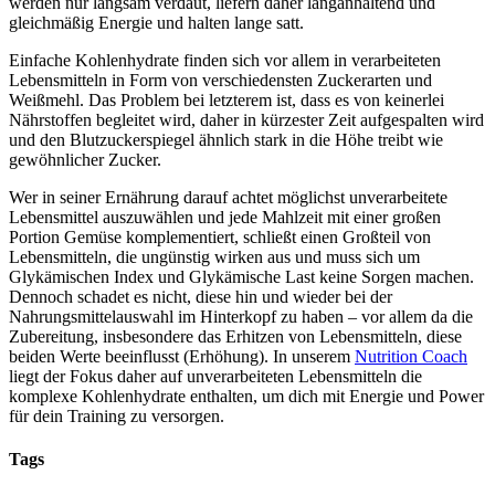
werden nur langsam verdaut, liefern daher langanhaltend und
gleichmäßig Energie und halten lange satt.
Einfache Kohlenhydrate finden sich vor allem in verarbeiteten
Lebensmitteln in Form von verschiedensten Zuckerarten und
Weißmehl. Das Problem bei letzterem ist, dass es von keinerlei
Nährstoffen begleitet wird, daher in kürzester Zeit aufgespalten wird
und den Blutzuckerspiegel ähnlich stark in die Höhe treibt wie
gewöhnlicher Zucker.
Wer in seiner Ernährung darauf achtet möglichst unverarbeitete
Lebensmittel auszuwählen und jede Mahlzeit mit einer großen
Portion Gemüse komplementiert, schließt einen Großteil von
Lebensmitteln, die ungünstig wirken aus und muss sich um
Glykämischen Index und Glykämische Last keine Sorgen machen.
Dennoch schadet es nicht, diese hin und wieder bei der
Nahrungsmittelauswahl im Hinterkopf zu haben – vor allem da die
Zubereitung, insbesondere das Erhitzen von Lebensmitteln, diese
beiden Werte beeinflusst (Erhöhung). In unserem
Nutrition Coach
liegt der Fokus daher auf unverarbeiteten Lebensmitteln die
komplexe Kohlenhydrate enthalten, um dich mit Energie und Power
für dein Training zu versorgen.
Tags