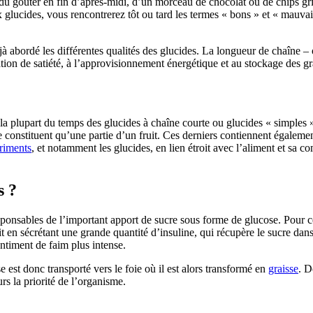
, du goûter en fin d’après-midi, d’un morceau de chocolat ou de chips gri
aux glucides, vous rencontrerez tôt ou tard les termes « bons » et « mau
jà abordé les différentes qualités des glucides. La longueur de chaîne –
tion de satiété, à l’approvisionnement énergétique et au stockage des gr
a plupart du temps des glucides à chaîne courte ou glucides « simples », 
ne constituent qu’une partie d’un fruit. Ces derniers contiennent égaleme
riments
, et notamment les glucides, en lien étroit avec l’aliment et sa c
s ?
onsables de l’important apport de sucre sous forme de glucose. Pour cett
t en sécrétant une grande quantité d’insuline, qui récupère le sucre dan
ntiment de faim plus intense.
 est donc transporté vers le foie où il est alors transformé en
graisse
. D
rs la priorité de l’organisme.