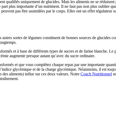
nt qualifiés uniquement de glucides. Mais les aliments ne se réduisent
part plus importante d’un nutriment. Il ne faut pas non plus oublier qu
 peuvent pas être assimilées par le corps. Elles ont un effet régulateur s
autres sortes de légumes constituent de bonnes sources de glucides comp
 longtemps.
sformés et à base de différents types de sucres et de farine blanche. Le
ycémie augmente presque autant qu’avec du sucre ordinaire.
ansformés et que vous complétez chaque repas par une importante quanti
 l’indice glycémique et de la charge glycémique. Néanmoins, il est toujou
n des aliments) influe sur ces deux valeurs. Notre
Coach Nutritionnel
se
ntraînement.