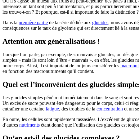
Qu’il s’agisse du muesli aux fruits au petit-déjeuner, des pâtes à midi
intéressez un tant soit peu à l’alimentation, et plus particulièrement 
les trouve-t-on ? Et pourquoi est-il si important de faire la distinction ?
Dans la
première partie
de la série dédiée aux
glucides
, nous avons dé
conséquences sur le taux de glycémie qui est directement lié à la sensa
Attention aux généralisations !
Lorsque l’on parle, par exemple, de « mauvais » glucides, on désigne l
simples » mais ils sont loin d’être « mauvais », en effet, les glucides 
notre corps. Ainsi, il est important de toujours considérer les
macronut
en fonction des macronutriments qu’il contient.
Quel est l’inconvénient des glucides simple
Les glucides simples pénètrent immédiatement dans le sang et sont resp
Un excès de sucre pouvant être dangereux pour le corps, celui-ci réagi
entraîner une certaine
fatigue
, des troubles de la
concentration
et un se
En outre, les cellules sont rapidement rassasiées. L’excédent de glucose
d’autres
nutriments
étant donné que l’utilisation des glucides est toujou
Qu’en est-il des glucides complexes ?