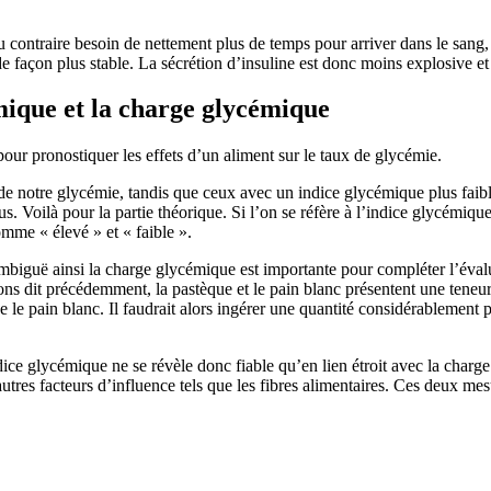
contraire besoin de nettement plus de temps pour arriver dans le sang, 
 façon plus stable. La sécrétion d’insuline est donc moins explosive et 
mique et la charge glycémique
our pronostiquer les effets d’un aliment sur le taux de glycémie.
de notre glycémie, tandis que ceux avec un indice glycémique plus faibl
us. Voilà pour la partie théorique. Si l’on se réfère à l’indice glycémiq
omme « élevé » et « faible ».
mbiguë ainsi la charge glycémique est importante pour compléter l’éval
ns dit précédemment, la pastèque et le pain blanc présentent une teneur 
le pain blanc. Il faudrait alors ingérer une quantité considérablement 
dice glycémique ne se révèle donc fiable qu’en lien étroit avec la charg
autres facteurs d’influence tels que les fibres alimentaires. Ces deux m