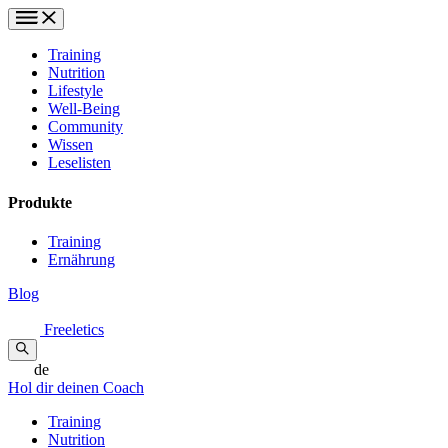
Training
Nutrition
Lifestyle
Well-Being
Community
Wissen
Leselisten
Produkte
Training
Ernährung
Blog
Freeletics
de
Hol dir deinen Coach
Training
Nutrition