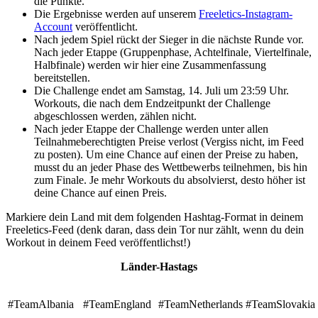
die Punkte.
Die Ergebnisse werden auf unserem
Freeletics-Instagram-
Account
veröffentlicht.
Nach jedem Spiel rückt der Sieger in die nächste Runde vor.
Nach jeder Etappe (Gruppenphase, Achtelfinale, Viertelfinale,
Halbfinale) werden wir hier eine Zusammenfassung
bereitstellen.
Die Challenge endet am Samstag, 14. Juli um 23:59 Uhr.
Workouts, die nach dem Endzeitpunkt der Challenge
abgeschlossen werden, zählen nicht.
Nach jeder Etappe der Challenge werden unter allen
Teilnahmeberechtigten Preise verlost (Vergiss nicht, im Feed
zu posten). Um eine Chance auf einen der Preise zu haben,
musst du an jeder Phase des Wettbewerbs teilnehmen, bis hin
zum Finale. Je mehr Workouts du absolvierst, desto höher ist
deine Chance auf einen Preis.
Markiere dein Land mit dem folgenden Hashtag-Format in deinem
Freeletics-Feed (denk daran, dass dein Tor nur zählt, wenn du dein
Workout in deinem Feed veröffentlichst!)
Länder-Hastags
#TeamAlbania
#TeamEngland
#TeamNetherlands
#TeamSlovakia