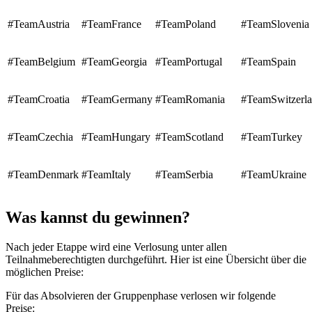
#TeamAustria
#TeamFrance
#TeamPoland
#TeamSlovenia
#TeamBelgium
#TeamGeorgia
#TeamPortugal
#TeamSpain
#TeamCroatia
#TeamGermany
#TeamRomania
#TeamSwitzerl
#TeamCzechia
#TeamHungary
#TeamScotland
#TeamTurkey
#TeamDenmark
#TeamItaly
#TeamSerbia
#TeamUkraine
Was kannst du gewinnen?
Nach jeder Etappe wird eine Verlosung unter allen
Teilnahmeberechtigten durchgeführt. Hier ist eine Übersicht über die
möglichen Preise:
Für das Absolvieren der Gruppenphase verlosen wir folgende
Preise: