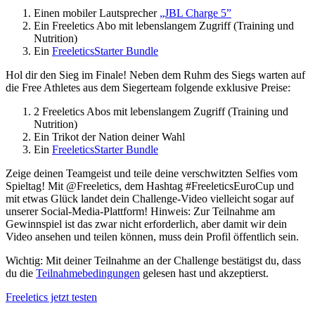
Einen mobiler Lautsprecher
„JBL Charge 5”
Ein Freeletics Abo mit lebenslangem Zugriff (Training und
Nutrition)
Ein
Freeletics
Starter Bundle
Hol dir den Sieg im Finale! Neben dem Ruhm des Siegs warten auf
die Free Athletes aus dem Siegerteam folgende exklusive Preise:
2 Freeletics Abos mit lebenslangem Zugriff (Training und
Nutrition)
Ein Trikot der Nation deiner Wahl
Ein
Freeletics
Starter Bundle
Zeige deinen Teamgeist und teile deine verschwitzten Selfies vom
Spieltag! Mit @Freeletics, dem Hashtag #FreeleticsEuroCup und
mit etwas Glück landet dein Challenge-Video vielleicht sogar auf
unserer Social-Media-Plattform! Hinweis: Zur Teilnahme am
Gewinnspiel ist das zwar nicht erforderlich, aber damit wir dein
Video ansehen und teilen können, muss dein Profil öffentlich sein.
Wichtig: Mit deiner Teilnahme an der Challenge bestätigst du, dass
du die
Teilnahmebedingungen
gelesen hast und akzeptierst.
Freeletics jetzt testen