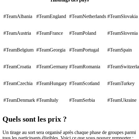
#TeamAlbania
#TeamEngland
#TeamNetherlands
#TeamSlovakia
#TeamAustria
#TeamFrance
#TeamPoland
#TeamSlovenia
#TeamBelgium
#TeamGeorgia
#TeamPortugal
#TeamSpain
#TeamCroatia
#TeamGermany
#TeamRomania
#TeamSwitzerl
#TeamCzechia
#TeamHungary
#TeamScotland
#TeamTurkey
#TeamDenmark
#TeamItaly
#TeamSerbia
#TeamUkraine
Quels sont les prix ?
Un tirage au sort sera organisé après chaque phase de groupes parmi
tous les participants éligibles. Voici ce que vous pouvez remporter :