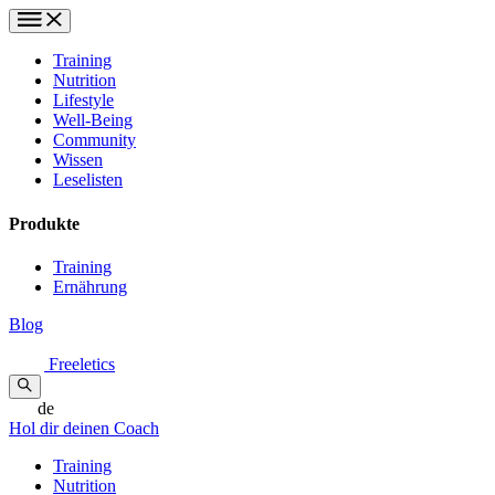
Training
Nutrition
Lifestyle
Well-Being
Community
Wissen
Leselisten
Produkte
Training
Ernährung
Blog
Freeletics
de
Hol dir deinen Coach
Training
Nutrition