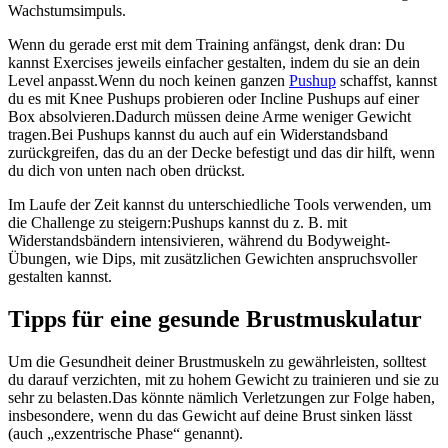
Wachstumsimpuls.
Wenn du gerade erst mit dem Training anfängst, denk dran: Du
kannst Exercises jeweils einfacher gestalten, indem du sie an dein
Level anpasst.Wenn du noch keinen ganzen
Pushup
schaffst, kannst
du es mit Knee Pushups probieren oder Incline Pushups auf einer
Box absolvieren.Dadurch müssen deine Arme weniger Gewicht
tragen.Bei Pushups kannst du auch auf ein Widerstandsband
zurückgreifen, das du an der Decke befestigt und das dir hilft, wenn
du dich von unten nach oben drückst.
Im Laufe der Zeit kannst du unterschiedliche Tools verwenden, um
die Challenge zu steigern:Pushups kannst du z. B. mit
Widerstandsbändern intensivieren, während du Bodyweight-
Übungen, wie Dips, mit zusätzlichen Gewichten anspruchsvoller
gestalten kannst.
Tipps für eine gesunde Brustmuskulatur
Um die Gesundheit deiner Brustmuskeln zu gewährleisten, solltest
du darauf verzichten, mit zu hohem Gewicht zu trainieren und sie zu
sehr zu belasten.Das könnte nämlich Verletzungen zur Folge haben,
insbesondere, wenn du das Gewicht auf deine Brust sinken lässt
(auch „exzentrische Phase“ genannt).