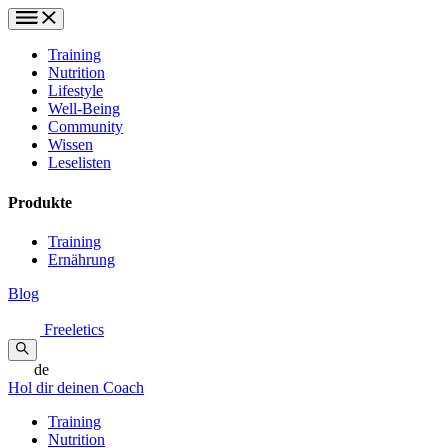
Training
Nutrition
Lifestyle
Well-Being
Community
Wissen
Leselisten
Produkte
Training
Ernährung
Blog
Freeletics
de
Hol dir deinen Coach
Training
Nutrition