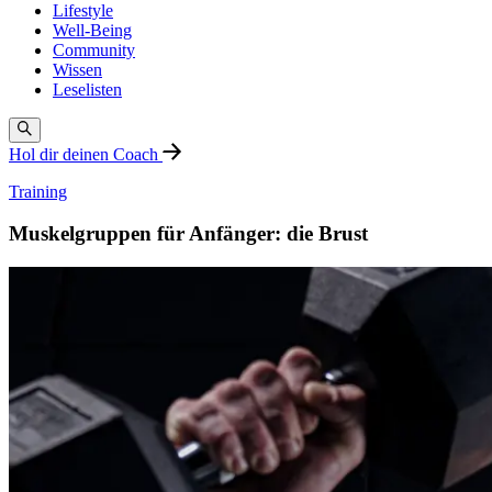
Lifestyle
Well-Being
Community
Wissen
Leselisten
Hol dir deinen Coach
Training
Muskelgruppen für Anfänger: die Brust