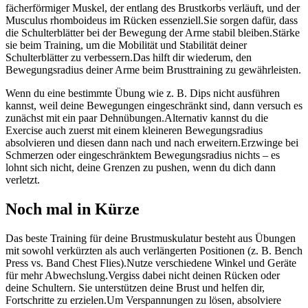
fächerförmiger Muskel, der entlang des Brustkorbs verläuft, und der
Musculus rhomboideus im Rücken essenziell.Sie sorgen dafür, dass
die Schulterblätter bei der Bewegung der Arme stabil bleiben.Stärke
sie beim Training, um die Mobilität und Stabilität deiner
Schulterblätter zu verbessern.Das hilft dir wiederum, den
Bewegungsradius deiner Arme beim Brusttraining zu gewährleisten.
Wenn du eine bestimmte Übung wie z. B. Dips nicht ausführen
kannst, weil deine Bewegungen eingeschränkt sind, dann versuch es
zunächst mit ein paar Dehnübungen.Alternativ kannst du die
Exercise auch zuerst mit einem kleineren Bewegungsradius
absolvieren und diesen dann nach und nach erweitern.Erzwinge bei
Schmerzen oder eingeschränktem Bewegungsradius nichts – es
lohnt sich nicht, deine Grenzen zu pushen, wenn du dich dann
verletzt.
Noch mal in Kürze
Das beste Training für deine Brustmuskulatur besteht aus Übungen
mit sowohl verkürzten als auch verlängerten Positionen (z. B. Bench
Press vs. Band Chest Flies).Nutze verschiedene Winkel und Geräte
für mehr Abwechslung.Vergiss dabei nicht deinen Rücken oder
deine Schultern. Sie unterstützen deine Brust und helfen dir,
Fortschritte zu erzielen.Um Verspannungen zu lösen, absolviere