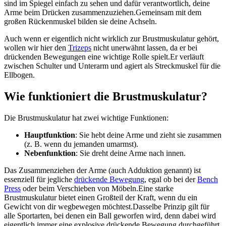
sind im Spiegel einfach zu sehen und dafür verantwortlich, deine
Arme beim Drücken zusammenzuziehen.Gemeinsam mit dem
großen Rückenmuskel bilden sie deine Achseln.
Auch wenn er eigentlich nicht wirklich zur Brustmuskulatur gehört,
wollen wir hier den
Trizeps
nicht unerwähnt lassen, da er bei
drückenden Bewegungen eine wichtige Rolle spielt.Er verläuft
zwischen Schulter und Unterarm und agiert als Streckmuskel für die
Ellbogen.
Wie funktioniert die Brustmuskulatur?
Die Brustmuskulatur hat zwei wichtige Funktionen:
Hauptfunktion
: Sie hebt deine Arme und zieht sie zusammen
(z. B. wenn du jemanden umarmst).
Nebenfunktion
: Sie dreht deine Arme nach innen.
Das Zusammenziehen der Arme (auch Adduktion genannt) ist
essenziell für jegliche
drückende Bewegung
, egal ob bei der
Bench
Press
oder beim Verschieben von Möbeln.Eine starke
Brustmuskulatur bietet einen Großteil der Kraft, wenn du ein
Gewicht von dir wegbewegen möchtest.Dasselbe Prinzip gilt für
alle Sportarten, bei denen ein Ball geworfen wird, denn dabei wird
eigentlich immer eine explosive drückende Bewegung durchgeführt.