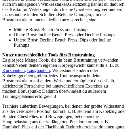
auch im anliegenden Winkel stärker.Gleichzeitig kannst du dadurch
das Risiko für Verletzungen durch eine Überbelastung vermindern,
insbesondere in den Schultern.Beliebte Übungen, um die
Brustmuskulatur unterschiedlich anzusprechen, sind:
Mittlere Brust: Bench Press oder Pushups
Obere Brust: Incline Bench Press oder Decline Pushups
Untere Brust: Decline Bench Press, Dips oder Incline
Pushups
Nutze unterschiedliche Tools fürs Brusttraining
Es gibt jede Menge Tools, die du beim Brusttraining verwenden
kannst:Neben deinem eigenen Körpergewicht kannst du z. B. zu
Kurzhanteln
,
Langhanteln
, Widerstandsbändern oder
Kabelzuggeräten greifen.Jedes Tool beansprucht deine
Brustmuskulatur auf andere Weise und ermöglicht dir deshalb,
gleichzeitig Fortschritte bei unterschiedlichen Exercises zu
machen.Bonuspunkt: Dadurch überwindest du außerdem
Trainingsplateaus erfolgreich!
Trainiere außerdem Bewegungen, bei denen der größte Widerstand
aus der verkürzten Position kommt, z. B. stehend am Kabelzug oder
Banded Chest Flies, und Bewegungen, bei denen die
Hauptbelastung aus der verlängerten Position kommt, z. B.
Dumbbell Flies auf der Flachbank.Dadurch erreichst du einen guten