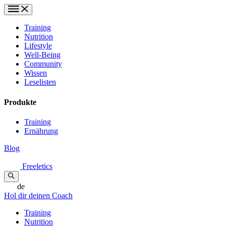
Training
Nutrition
Lifestyle
Well-Being
Community
Wissen
Leselisten
Produkte
Training
Ernährung
Blog
Freeletics
de
Hol dir deinen Coach
Training
Nutrition