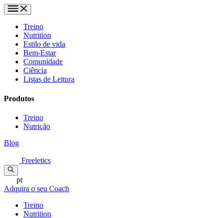
Treino
Nutrition
Estilo de vida
Bem-Estar
Comunidade
Ciência
Listas de Leitura
Produtos
Treino
Nutrição
Blog
Freeletics
pt
Adquira o seu Coach
Treino
Nutrition