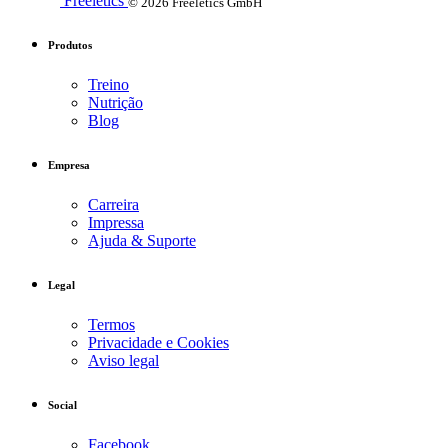
Freeletics
© 2026 Freeletics GmbH
Produtos
Treino
Nutrição
Blog
Empresa
Carreira
Impressa
Ajuda & Suporte
Legal
Termos
Privacidade e Cookies
Aviso legal
Social
Facebook