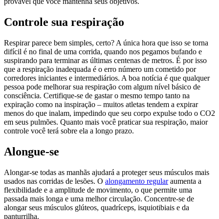
provável que você mantenha seus objetivos.
Controle sua respiração
Respirar parece bem simples, certo? A única hora que isso se torna
difícil é no final de uma corrida, quando nos pegamos bufando e
suspirando para terminar as últimas centenas de metros. É por isso
que a respiração inadequada é o erro número um cometido por
corredores iniciantes e intermediários. A boa notícia é que qualquer
pessoa pode melhorar sua respiração com algum nível básico de
consciência. Certifique-se de gastar o mesmo tempo tanto na
expiração como na inspiração – muitos atletas tendem a expirar
menos do que inalam, impedindo que seu corpo expulse todo o CO2
em seus pulmões. Quanto mais você praticar sua respiração, maior
controle você terá sobre ela a longo prazo.
Alongue-se
Alongar-se todas as manhãs ajudará a proteger seus músculos mais
usados ​​nas corridas de lesões. O
alongamento regular
aumenta a
flexibilidade e a amplitude de movimento, o que permite uma
passada mais longa e uma melhor circulação. Concentre-se de
alongar seus músculos glúteos, quadríceps, isquiotibiais e da
panturrilha.