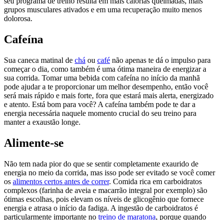
seu programa de treino resulta em mais calorias queimadas, mais
grupos musculares ativados e em uma recuperação muito menos
dolorosa.
Cafeína
Sua caneca matinal de
chá
ou
café
não apenas te dá o impulso para
começar o dia, como também é uma ótima maneira de energizar a
sua corrida. Tomar uma bebida com cafeína no início da manhã
pode ajudar a te proporcionar um melhor desempenho, então você
será mais rápido e mais forte, fora que estará mais alerta, energizado
e atento. Está bom para você? A cafeína também pode te dar a
energia necessária naquele momento crucial do seu treino para
manter a exaustão longe.
Alimente-se
Não tem nada pior do que se sentir completamente exaurido de
energia no meio da corrida, mas isso pode ser evitado se você comer
os
alimentos certos antes de correr
. Comida rica em carboidratos
complexos (farinha de aveia e macarrão integral por exemplo) são
ótimas escolhas, pois elevam os níveis de glicogênio que fornece
energia e atrasa o início da fadiga. A ingestão de carboidratos é
particularmente importante no
treino de maratona
, porque quando