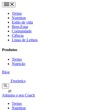
Treino
Nutrition
Estilo de vida
Bem-Estar
Comunidade
Ciência
Listas de Leitura
Produtos
Treino
Nutrição
Blog
Freeletics
pt
Adquira o seu Coach
Treino
Nutrition