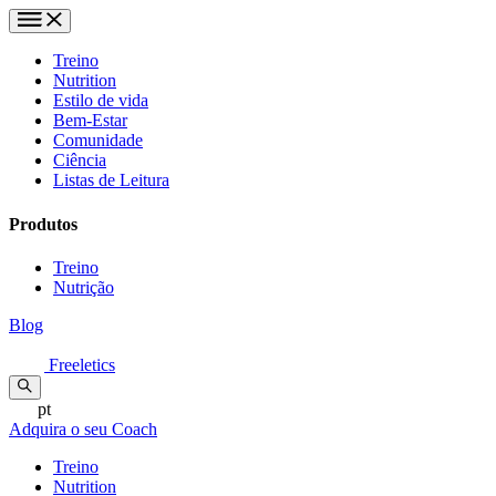
Treino
Nutrition
Estilo de vida
Bem-Estar
Comunidade
Ciência
Listas de Leitura
Produtos
Treino
Nutrição
Blog
Freeletics
pt
Adquira o seu Coach
Treino
Nutrition