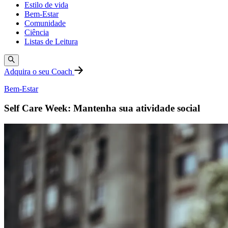
Estilo de vida
Bem-Estar
Comunidade
Ciência
Listas de Leitura
Adquira o seu Coach
Bem-Estar
Self Care Week: Mantenha sua atividade social