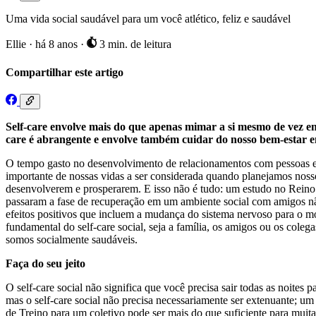
Uma vida social saudável para um você atlético, feliz e saudável
Ellie
·
há 8 anos
·
3 min. de leitura
Compartilhar este artigo
Self-care envolve mais do que apenas mimar a si mesmo de vez em 
care é abrangente e envolve também cuidar do nosso bem-estar em
O tempo gasto no desenvolvimento de relacionamentos com pessoas em 
importante de nossas vidas a ser considerada quando planejamos noss
desenvolverem e prosperarem. E isso não é tudo: um estudo no Reino U
passaram a fase de recuperação em um ambiente social com amigos 
efeitos positivos que incluem a mudança do sistema nervoso para o mod
fundamental do self-care social, seja a família, os amigos ou os cole
somos socialmente saudáveis.
Faça do seu jeito
O self-care social não significa que você precisa sair todas as noites
mas o self-care social não precisa necessariamente ser extenuante; u
de Treino para um coletivo pode ser mais do que suficiente para muita