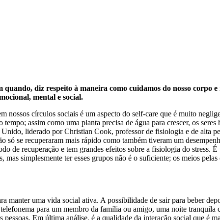
quando, diz respeito à maneira como cuidamos do nosso corpo e men
ocional, mental e social.
nossos círculos sociais é um aspecto do self-care que é muito negligen
o tempo; assim como uma planta precisa de água para crescer, os seres
nido, liderado por Christian Cook, professor de fisiologia e de alta 
não só se recuperaram mais rápido como também tiveram um desempen
o de recuperação e tem grandes efeitos sobre a fisiologia do stress. É 
gas, mas simplesmente ter esses grupos não é o suficiente; os meios pel
 para manter uma vida social ativa. A possibilidade de sair para beber d
m telefonema para um membro da família ou amigo, uma noite tranquila 
s pessoas. Em última análise, é a qualidade da interação social que é ma