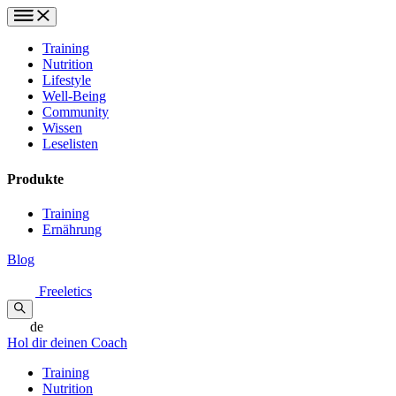
Training
Nutrition
Lifestyle
Well-Being
Community
Wissen
Leselisten
Produkte
Training
Ernährung
Blog
Freeletics
de
Hol dir deinen Coach
Training
Nutrition