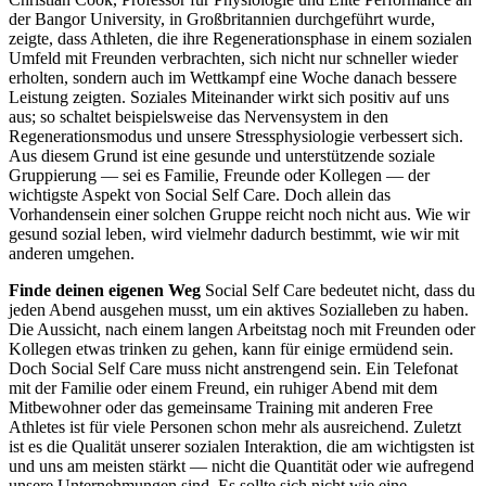
der Bangor University, in Großbritannien durchgeführt wurde,
zeigte, dass Athleten, die ihre Regenerationsphase in einem sozialen
Umfeld mit Freunden verbrachten, sich nicht nur schneller wieder
erholten, sondern auch im Wettkampf eine Woche danach bessere
Leistung zeigten. Soziales Miteinander wirkt sich positiv auf uns
aus; so schaltet beispielsweise das Nervensystem in den
Regenerationsmodus und unsere Stressphysiologie verbessert sich.
Aus diesem Grund ist eine gesunde und unterstützende soziale
Gruppierung — sei es Familie, Freunde oder Kollegen — der
wichtigste Aspekt von Social Self Care. Doch allein das
Vorhandensein einer solchen Gruppe reicht noch nicht aus. Wie wir
gesund sozial leben, wird vielmehr dadurch bestimmt, wie wir mit
anderen umgehen.
Finde deinen eigenen Weg
Social Self Care bedeutet nicht, dass du
jeden Abend ausgehen musst, um ein aktives Sozialleben zu haben.
Die Aussicht, nach einem langen Arbeitstag noch mit Freunden oder
Kollegen etwas trinken zu gehen, kann für einige ermüdend sein.
Doch Social Self Care muss nicht anstrengend sein. Ein Telefonat
mit der Familie oder einem Freund, ein ruhiger Abend mit dem
Mitbewohner oder das gemeinsame Training mit anderen Free
Athletes ist für viele Personen schon mehr als ausreichend. Zuletzt
ist es die Qualität unserer sozialen Interaktion, die am wichtigsten ist
und uns am meisten stärkt — nicht die Quantität oder wie aufregend
unsere Unternehmungen sind. Es sollte sich nicht wie eine