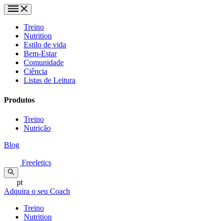
Treino
Nutrition
Estilo de vida
Bem-Estar
Comunidade
Ciência
Listas de Leitura
Produtos
Treino
Nutrição
Blog
Freeletics
pt
Adquira o seu Coach
Treino
Nutrition