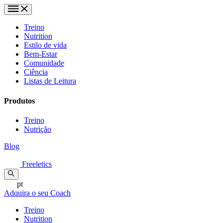
Treino
Nutrition
Estilo de vida
Bem-Estar
Comunidade
Ciência
Listas de Leitura
Produtos
Treino
Nutrição
Blog
Freeletics
pt
Adquira o seu Coach
Treino
Nutrition