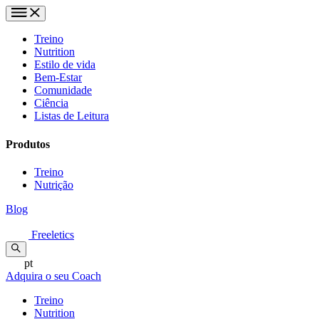
Treino
Nutrition
Estilo de vida
Bem-Estar
Comunidade
Ciência
Listas de Leitura
Produtos
Treino
Nutrição
Blog
Freeletics
pt
Adquira o seu Coach
Treino
Nutrition