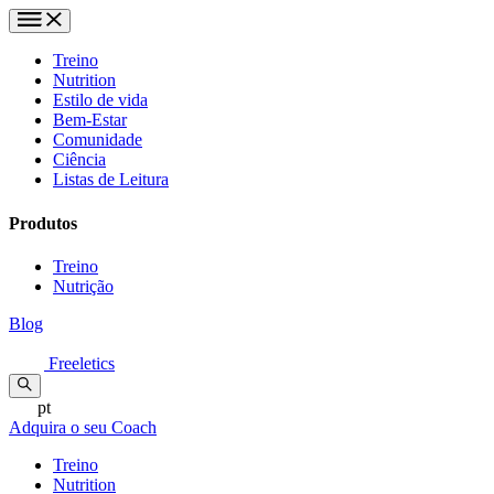
Treino
Nutrition
Estilo de vida
Bem-Estar
Comunidade
Ciência
Listas de Leitura
Produtos
Treino
Nutrição
Blog
Freeletics
pt
Adquira o seu Coach
Treino
Nutrition