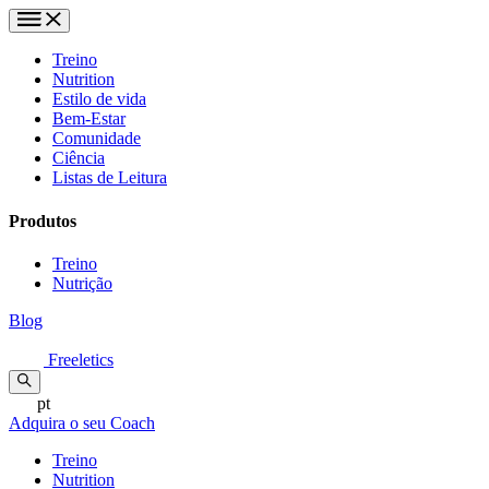
Treino
Nutrition
Estilo de vida
Bem-Estar
Comunidade
Ciência
Listas de Leitura
Produtos
Treino
Nutrição
Blog
Freeletics
pt
Adquira o seu Coach
Treino
Nutrition