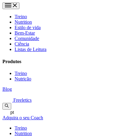
Treino
Nutrition
Estilo de vida
Bem-Estar
Comunidade
Ciência
Listas de Leitura
Produtos
Treino
Nutrição
Blog
Freeletics
pt
Adquira o seu Coach
Treino
Nutrition