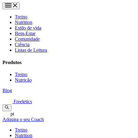
Treino
Nutrition
Estilo de vida
Bem-Estar
Comunidade
Ciência
Listas de Leitura
Produtos
Treino
Nutrição
Blog
Freeletics
pt
Adquira o seu Coach
Treino
Nutrition