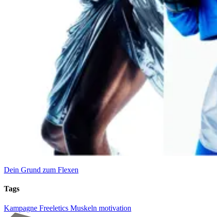
Dein Grund zum Flexen
Tags
Kampagne
Freeletics
Muskeln
motivation