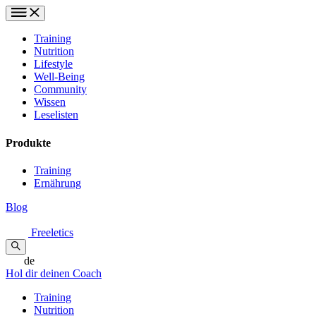
Training
Nutrition
Lifestyle
Well-Being
Community
Wissen
Leselisten
Produkte
Training
Ernährung
Blog
Freeletics
de
Hol dir deinen Coach
Training
Nutrition