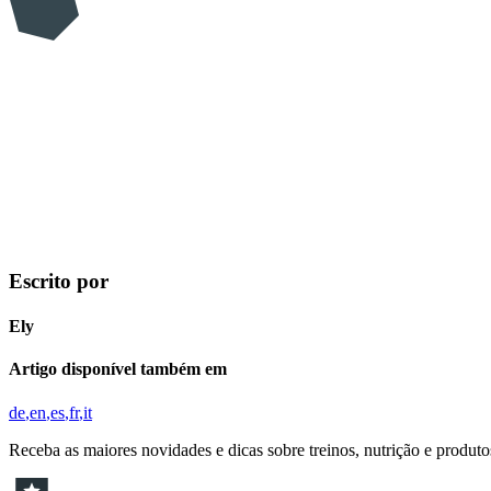
Escrito por
Ely
Artigo disponível também em
de
en
es
fr
it
Receba as maiores novidades e dicas sobre treinos, nutrição e produt