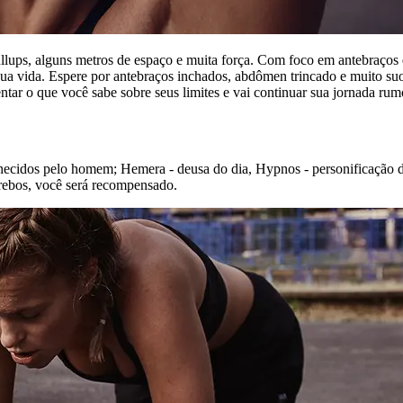
ullups, alguns metros de espaço e muita força. Com foco em antebraço
sua vida. Espere por antebraços inchados, abdômen trincado e muito s
mentar o que você sabe sobre seus limites e vai continuar sua jornada r
cidos pelo homem; Hemera - deusa do dia, Hypnos - personificação do 
Erebos, você será recompensado.