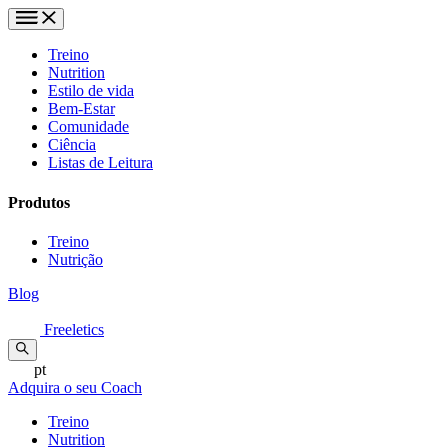
Treino
Nutrition
Estilo de vida
Bem-Estar
Comunidade
Ciência
Listas de Leitura
Produtos
Treino
Nutrição
Blog
Freeletics
pt
Adquira o seu Coach
Treino
Nutrition