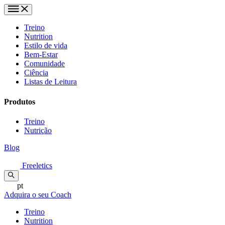
Treino
Nutrition
Estilo de vida
Bem-Estar
Comunidade
Ciência
Listas de Leitura
Produtos
Treino
Nutrição
Blog
Freeletics
pt
Adquira o seu Coach
Treino
Nutrition