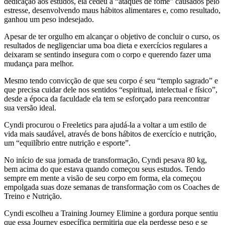
dedicação aos estudos, ela cedeu a “ataques de fome” causados pelo
estresse, desenvolvendo maus hábitos alimentares e, como resultado,
ganhou um peso indesejado.
Apesar de ter orgulho em alcançar o objetivo de concluir o curso, os
resultados de negligenciar uma boa dieta e exercícios regulares a
deixaram se sentindo insegura com o corpo e querendo fazer uma
mudança para melhor.
Mesmo tendo convicção de que seu corpo é seu “templo sagrado” e
que precisa cuidar dele nos sentidos “espiritual, intelectual e físico”,
desde a época da faculdade ela tem se esforçado para reencontrar
sua versão ideal.
Cyndi procurou o Freeletics para ajudá-la a voltar a um estilo de
vida mais saudável, através de bons hábitos de exercício e nutrição,
um “equilíbrio entre nutrição e esporte”.
No início de sua jornada de transformação, Cyndi pesava 80 kg,
bem acima do que estava quando começou seus estudos. Tendo
sempre em mente a visão de seu corpo em forma, ela começou
empolgada suas doze semanas de transformação com os Coaches de
Treino e Nutrição.
Cyndi escolheu a Training Journey Elimine a gordura porque sentiu
que essa Journey específica permitiria que ela perdesse peso e se