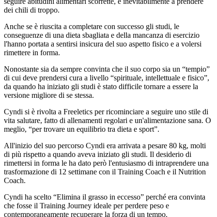
seguire abitudini alimentari scorrette, e inevitabilmente a prendere
dei chili di troppo.
Anche se è riuscita a completare con successo gli studi, le
conseguenze di una dieta sbagliata e della mancanza di esercizio
l'hanno portata a sentirsi insicura del suo aspetto fisico e a volersi
rimettere in forma.
Nonostante sia da sempre convinta che il suo corpo sia un “tempio”
di cui deve prendersi cura a livello “spirituale, intellettuale e fisico”,
da quando ha iniziato gli studi è stato difficile tornare a essere la
versione migliore di se stessa.
Cyndi si è rivolta a Freeletics per ricominciare a seguire uno stile di
vita salutare, fatto di allenamenti regolari e un'alimentazione sana. O
meglio, “per trovare un equilibrio tra dieta e sport”.
All'inizio del suo percorso Cyndi era arrivata a pesare 80 kg, molti
di più rispetto a quando aveva iniziato gli studi. Il desiderio di
rimettersi in forma le ha dato però l'entusiasmo di intraprendere una
trasformazione di 12 settimane con il Training Coach e il Nutrition
Coach.
Cyndi ha scelto “Elimina il grasso in eccesso” perché era convinta
che fosse il Training Journey ideale per perdere peso e
contemporaneamente recuperare la forza di un tempo.