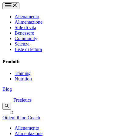
Allenamento
Alimentazione
Stile di vita
Benessere
Community
Scienza
Liste di lettura
Prodotti
Training
Nutrition
Blog
Freeletics
it
Ottieni il tuo Coach
Allenamento
Alimentazione